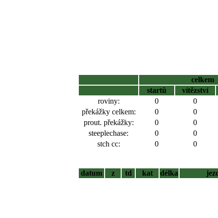
celkem
startů
vítězství
roviny:
0
0
překážky celkem:
0
0
prout. překážky:
0
0
steeplechase:
0
0
stch cc:
0
0
datum
z
td
kat
délka
jez