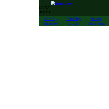
KONĚ
/horses/
Termíny
Přihlášky
Startky
Racedays
Entries
Declaration