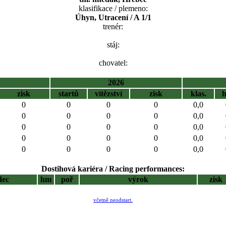
klasifikace / plemeno:
Úhyn, Utracení / A 1/1
trenér:
stáj:
chovatel:
2026
zisk
startů
vítězství
zisk
klas.
0
0
0
0
0,0
0
0
0
0
0,0
0
0
0
0
0,0
0
0
0
0
0,0
0
0
0
0
0,0
Dostihová kariéra / Racing performances:
dec
hm
poř
výrok
zisk
včetně neodstart.