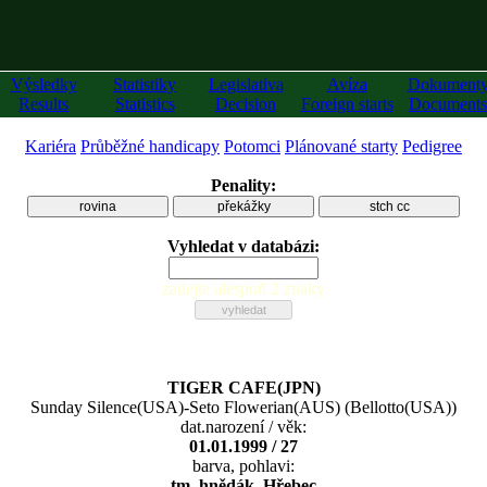
Výsledky
Statistiky
Legislativa
Avíza
Dokument
Results
Statistics
Decision
Foreign starts
Documents
Kariéra
Průběžné handicapy
Potomci
Plánované starty
Pedigree
Penality:
rovina
překážky
stch cc
Vyhledat v databázi:
zadejte alespoň 2 znaky
TIGER CAFE(JPN)
Sunday Silence(USA)
-
Seto Flowerian(AUS)
(
Bellotto(USA)
)
dat.narození / věk:
01.01.1999 / 27
barva, pohlavi:
tm. hnědák, Hřebec