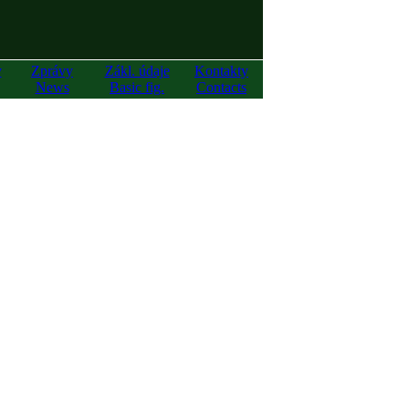
y
Zprávy
Zákl. údaje
Kontakty
News
Basic fig.
Contacts