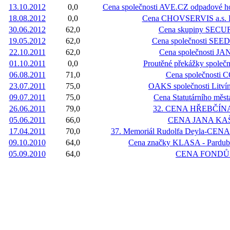
13.10.2012
0,0
Cena společnosti AVE.CZ odpadové h
18.08.2012
0,0
Cena CHOVSERVIS a.s. H
30.06.2012
62,0
Cena skupiny SECU
19.05.2012
62,0
Cena společnosti SEE
22.10.2011
62,0
Cena společnosti 
01.10.2011
0,0
Proutěné překážky spole
06.08.2011
71,0
Cena společnosti
23.07.2011
75,0
OAKS společnosti Litví
09.07.2011
75,0
Cena Statutárního měs
26.06.2011
79,0
32. CENA HŘEBČÍ
05.06.2011
66,0
CENA JANA KA
17.04.2011
70,0
37. Memoriál Rudolfa Deyla-C
09.10.2010
64,0
Cena značky KLASA - Pardubi
05.09.2010
64,0
CENA FONDŮ