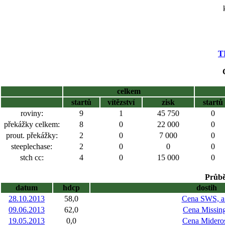
T
celkem
startů
vítězství
zisk
startů
roviny:
9
1
45 750
0
překážky celkem:
8
0
22 000
0
prout. překážky:
2
0
7 000
0
steeplechase:
2
0
0
0
stch cc:
4
0
15 000
0
Průbě
datum
hdcp
dostih
28.10.2013
58,0
Cena SWS, a.
09.06.2013
62,0
Cena Missin
19.05.2013
0,0
Cena Midero