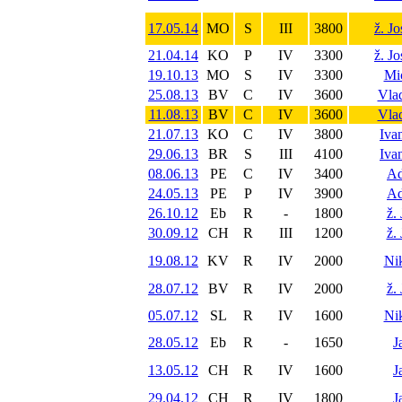
17.05.14
MO
S
III
3800
ž. J
21.04.14
KO
P
IV
3300
ž. J
19.10.13
MO
S
IV
3300
Mi
25.08.13
BV
C
IV
3600
Vlad
11.08.13
BV
C
IV
3600
Vlad
21.07.13
KO
C
IV
3800
Ivan
29.06.13
BR
S
III
4100
Ivan
08.06.13
PE
C
IV
3400
Ad
24.05.13
PE
P
IV
3900
Ad
26.10.12
Eb
R
-
1800
ž.
30.09.12
CH
R
III
1200
ž.
19.08.12
KV
R
IV
2000
Nik
28.07.12
BV
R
IV
2000
ž.
05.07.12
SL
R
IV
1600
Nik
28.05.12
Eb
R
-
1650
J
13.05.12
CH
R
IV
1600
J
29.04.12
CH
R
IV
1800
J