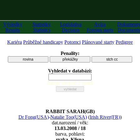
Výsledky
Statistiky
Legislativa
Avíza
Dokument
Results
Statistics
Decision
Foreign starts
Documents
Kariéra
Průběžné handicapy
Potomci
Plánované starty
Pedigree
Penality:
rovina
překážky
stch cc
Vyhledat v databázi:
zadejte alespoň 2 znaky
RABBIT SARAH(GB)
Dr Fong(USA)
-
Natalie Too(USA)
(
Irish River(FR)
)
dat.narození / věk:
13.03.2008 / 18
barva, pohlavi:
ryzka, Klisna