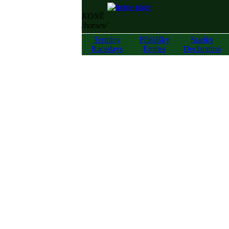
KONĚ
/horses/
Termíny
Přihlášky
Startky
Racedays
Entries
Declaration