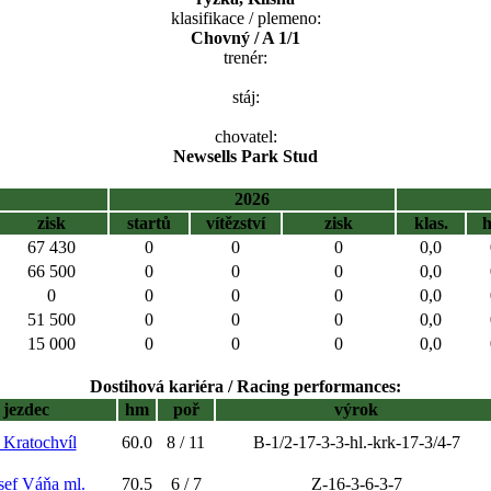
klasifikace / plemeno:
Chovný / A 1/1
trenér:
stáj:
chovatel:
Newsells Park Stud
2026
zisk
startů
vítězství
zisk
klas.
67 430
0
0
0
0,0
66 500
0
0
0
0,0
0
0
0
0
0,0
51 500
0
0
0
0,0
15 000
0
0
0
0,0
Dostihová kariéra / Racing performances:
jezdec
hm
poř
výrok
 Kratochvíl
60.0
8 / 11
B-1/2-17-3-3-hl.-krk-17-3/4-7
osef Váňa ml.
70.5
6 / 7
Z-16-3-6-3-7