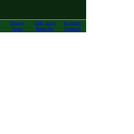
y
Zprávy
Zákl. údaje
Kontakty
News
Basic fig.
Contacts