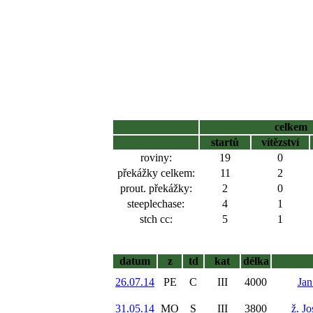
celkem
startů
vítězství
roviny:
19
0
překážky celkem:
11
2
prout. překážky:
2
0
steeplechase:
4
1
stch cc:
5
1
datum
z
td
kat
délka
26.07.14
PE
C
III
4000
Jan
31.05.14
MO
S
III
3800
ž. J