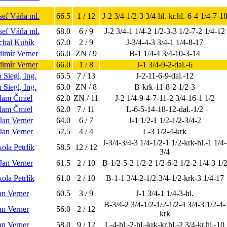
osef Váňa ml.
66.5
1 / 12
J-2 3/4-1/2-3 3/4-hl.-kr.hl.-6-4 1/4-7-1
osef Váňa ml.
68.0
6 / 9
J-2 3/4-1 1/4-2 1/2-3-3 1/2-7-2 1/4-12
chal Kubík
67.0
2 / 9
J-3/4-4-3 3/4-1 1/4-8-17
imír Verner
66.0
ZN / 9
B-1 1/4-4 3/4-10-3-14
imír Verner
66.0
1 / 8
J-1 3/4-9-2-dal.-6
 Siegl, Ing.
65.5
7 / 13
J-2-11-6-9-dal.-12
 Siegl, Ing.
63.0
ZN / 8
B-krk-11-8-2 1/2-3
am Čmiel
62.0
ZN / 11
J-2 1/4-9-4-7-11-2 3/4-16-1 1/2
am Čmiel
62.0
7 / 11
L-6-5-14-18-12-dal.-1/2
 Jan Verner
64.0
6 / 7
J-1 1/2-1 1/2-1/2-3/4-2
 Jan Verner
57.5
4 / 4
L-3 1/2-4-krk
J-3/4-3/4-3 1/4-1/2-1 1/2-krk-hl.-1 1/4-
ola Petrlík
58.5
12 / 12
3/4
 Jan Verner
61.5
2 / 10
B-1/2-5-2 1/2-2 1/2-6-2 1/2-2 1/4-3 1/
ola Petrlík
61.0
2 / 10
B-1-1 3/4-2-1/2-3/4-1/2-krk-3 1/4-17
an Verner
60.5
3 / 9
J-1 3/4-1 1/4-3-hl.
B-3/4-2 3/4-1/2-1/2-1/2-4 3/4-3 1/2-4-
an Verner
56.0
2 / 12
krk
an Verner
58.0
9 / 12
L-4-hl.-2-hl.-krk-kr.hl.-2 3/4-kr.hl.-10