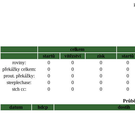
celkem
startů
vítězství
zisk
startů
roviny:
0
0
0
0
překážky celkem:
0
0
0
0
prout. překážky:
0
0
0
0
steeplechase:
0
0
0
0
stch cc:
0
0
0
0
Průbě
datum
hdcp
dostih