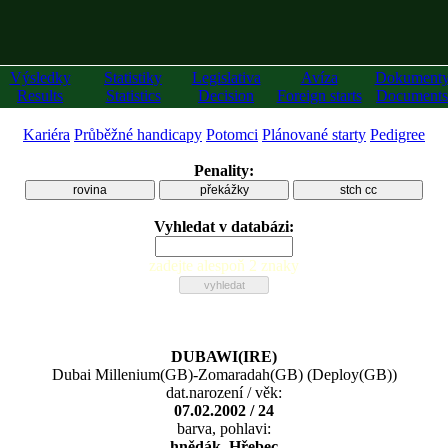
Výsledky
Statistiky
Legislativa
Avíza
Dokument
Results
Statistics
Decision
Foreign starts
Documents
Kariéra
Průběžné handicapy
Potomci
Plánované starty
Pedigree
Penality:
rovina
překážky
stch cc
Vyhledat v databázi:
zadejte alespoň 2 znaky
DUBAWI(IRE)
Dubai Millenium(GB)
-
Zomaradah(GB)
(
Deploy(GB)
)
dat.narození / věk:
07.02.2002 / 24
barva, pohlavi:
hnědák, Hřebec