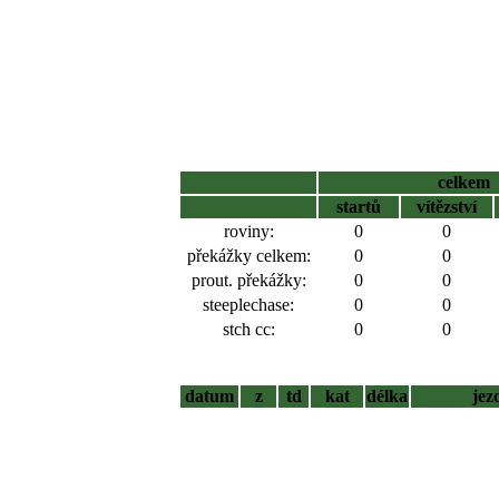
celkem
startů
vítězství
roviny:
0
0
překážky celkem:
0
0
prout. překážky:
0
0
steeplechase:
0
0
stch cc:
0
0
datum
z
td
kat
délka
jez