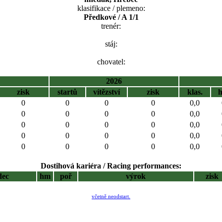
klasifikace / plemeno:
Předkové / A 1/1
trenér:
stáj:
chovatel:
2026
zisk
startů
vítězství
zisk
klas.
0
0
0
0
0,0
0
0
0
0
0,0
0
0
0
0
0,0
0
0
0
0
0,0
0
0
0
0
0,0
Dostihová kariéra / Racing performances:
dec
hm
poř
výrok
zisk
včetně neodstart.