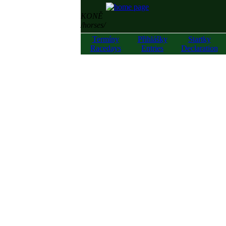
KONĚ
/horses/
Termíny
Přihlášky
Startky
Racedays
Entries
Declaration