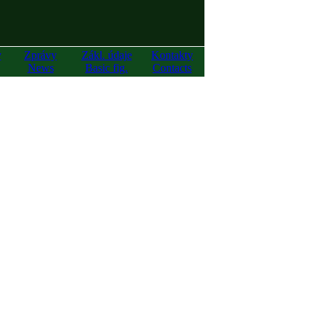
y
Zprávy
Zákl. údaje
Kontakty
News
Basic fig.
Contacts