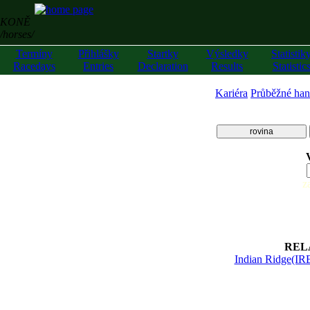
KONĚ
/horses/
Termíny
Přihlášky
Startky
Výsledky
Statistik
Racedays
Entries
Declaration
Results
Statistic
Kariéra
Průběžné han
rovina
z
REL
Indian Ridge(IR