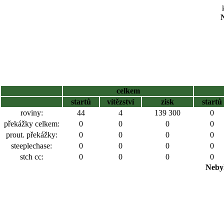
N
celkem
startů
vítězství
zisk
startů
roviny:
44
4
139 300
0
překážky celkem:
0
0
0
0
prout. překážky:
0
0
0
0
steeplechase:
0
0
0
0
stch cc:
0
0
0
0
Nebyl