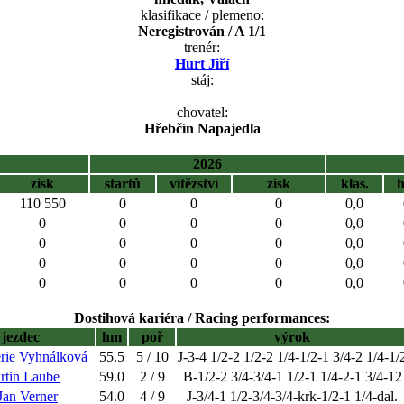
klasifikace / plemeno:
Neregistrován / A 1/1
trenér:
Hurt Jiří
stáj:
chovatel:
Hřebčín Napajedla
2026
zisk
startů
vítězství
zisk
klas.
110 550
0
0
0
0,0
0
0
0
0
0,0
0
0
0
0
0,0
0
0
0
0
0,0
0
0
0
0
0,0
Dostihová kariéra / Racing performances:
jezdec
hm
poř
výrok
erie Vyhnálková
55.5
5 / 10
J-3-4 1/2-2 1/2-2 1/4-1/2-1 3/4-2 1/4-1/
rtin Laube
59.0
2 / 9
B-1/2-2 3/4-3/4-1 1/2-1 1/4-2-1 3/4-12
 Jan Verner
54.0
4 / 9
J-3/4-1 1/2-3/4-3/4-krk-1/2-1 1/4-dal.