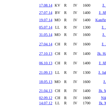
17.08.14
KV
R
IV
1600
ž.
27.07.14
BV
R
IV
1400
ž. J
19.07.14
MO
R
IV
1400
Kateři
05.07.14
LL
R
IV
1300
ž.
31.05.14
MO
R
IV
1600
ž.
27.04.14
CH
R
IV
1600
ž.
27.10.13
CH
R
IV
1400
žk. H
06.10.13
CH
R
IV
1400
ž. J
21.09.13
LL
R
IV
1300
ž. J
18.05.13
MO
R
IV
1600
ž
21.04.13
CH
R
IV
1400
žk. 
02.09.12
CH
R
IV
1600
Nik
14.07.12
LL
R
IV
1700
žk. 