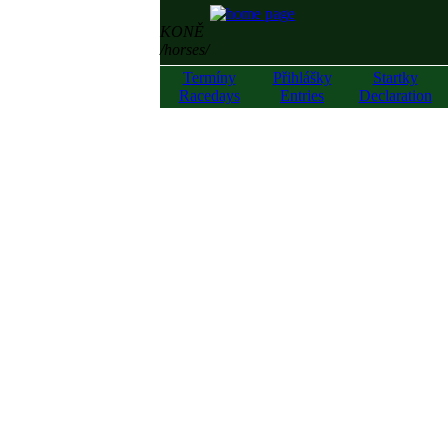
KONĚ
/horses/
Termíny
Přihlášky
Startky
Racedays
Entries
Declaration