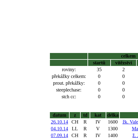
celkem
startů
vítězství
roviny:
35
2
překážky celkem:
0
0
prout. překážky:
0
0
steeplechase:
0
0
stch cc:
0
0
datum
z
td
kat
délka
26.10.14
CH
R
IV
1600
žk. Val
04.10.14
LL
R
V
1300
Ma
07.09.14
CH
R
IV
1400
ž.