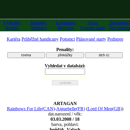
Výsledky
Statistiky
Legislativa
Avíza
Dokument
Results
Statistics
Decision
Foreign starts
Documents
Kariéra
Průběžné handicapy
Potomci
Plánované starty
Pedigree
Penality:
rovina
překážky
stch cc
Vyhledat v databázi:
zadejte alespoň 2 znaky
ARTAGAN
Rainbows For Life(CAN)
-
Aiguebelle(FR)
(
Lord Of Men(GB)
)
dat.narození / věk:
03.03.2008 / 18
barva, pohlavi:
hnědák, Valach