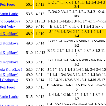
L-2 3/4-hl.-krk-1 1/4-hl.-1/2-3/4-3/4-3
 Petr Foret
56.5
1 / 13
3/4
B-3/4-2 3/4-1/2-1/2-1/2-4 3/4-3 1/2-4-
Martin Laube
53.5
4 / 12
krk
grid Koplíková
57.0
11 / 13
J-1/2-1 1/4-krk-1 3/4-1 1/4-kr.hl.-4-nos
dřej Velek
59.5
9 / 10
B-krk-1 1/4-kr.hl.-6-1-1 3/4-2-krk-6
J-1 1/4-krk-3/4-2 1/4-2 3/4-1-2 1/4-1
id Koplíková
48.0
1 / 10
1/4
B kr.hl.-1/2-kr.hl.-1/2-krk-2 1/2-5-krk-
id Koplíková
49.0
5 / 14
1/2
B 1/2-2 1/4-1/2-2-1-3/4-9-3/4-3 1/2-11-
id Koplíková
51.0
12 / 13
2
B 1 1/4-1/2-1 3/4-1-1-kr.hl.-3/4-3/4-1-
id Koplíková
50.0
3 / 15
1/2
dula Korečková
53.5
7 / 10
J 1 1/4-1/2-1 1/4-3 1/4-1-hl.-3/4-3/4-16
id Koplíková
49.0
3 / 11
J 1 1/4-1 3/4-3/4-3 1/4-1/2-2 1/4-krk-hl
iří Chaloupka
59.0
8 / 14
J 2 3/4-hl.-1/2-6-2-hl.-2-1 1/4-hl.-5-17
B 3/4-krk-3 1/4-1 1/2-3/4-1/2-1 3/4-krk
 Petr Foret
58.0
4 / 11
6
L 4-krk-1/2-hl.-1 1/4-1 1/4-4-1-3/4-7-
Martin Laube
51.5
9 / 12
1/2
L 4 1/2-2 1/2-2-3/4-3/4-7-1/2-1 1/2-2-3