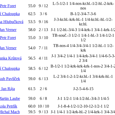
L-5-1/2-1 1/4-nos-kr.hl.-1/2-hl.-2-krk-
 Petr Foret
55.0
9 / 12
nos
iří Chaloupka
62.5
3 / 6
B-1/2-3/4-7-3-6
J-3-kr.hl.-krk-hl.-1 1/4-kr.hl.-hl.-1/2-
na Hlubučková
53.5
9 / 16
kr.hl.
 Jan Verner
58.0
2 / 13
J-1 1/2-hl.-3/4-3 1/4-krk-1 3/4-1-krk-1/
TB-souč.-3 1/2-1 1/4-1-hl.-3 1/4-1/2-1
 Petr Foret
55.0
3 / 10
1/2
TB-nos-4 1/4-3/4-3/4-1 1/2-hl.-1 1/2-
 Jan Verner
54.0
7 / 11
krk
J-1 3/4-2 1/4-1 1/4-krk-3/4-1 1/4-6-5-3
anka Krůtová
56.5
4 / 11
2 3/4
B-1/2-1 1/2-krk-krk-krk-1-nos-2 3/4-1-
iří Chaloupka
58.5
6 / 12
1/4
L-2 3/4-1-2-1/2-kr.hl.-1 3/4-krk-hl.-1
akub Pavlíček
59.0
6 / 13
1/4
. Jan Rája
61.5
2 / 6
J-2-5-4-6-15
Martin Laube
59.0
6 / 8
J-1 1/2-1 1/4-1/2-hl.-3/4-3 1/4-5
ola Petrlík
60.0
10 / 10
J-1-8-4-1/2-1/2-10-12-1/2-1 1/2
Michal Mach
59.5
9 / 13
J-1 1/4-1 1/2-krk-hl.-2 1/4-krk-1 3/4-3/