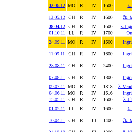
02.06.12
MO
R
IV
1600
ž.
13.05.12
CH
R
IV
1600
žk. 
08.04.12
CH
R
IV
1600
ž. In
01.10.11
LL
R
IV
1700
On
24.09.11
MO
R
IV
1600
Ingr
11.09.11
CH
R
IV
1600
Ingr
28.08.11
CH
R
IV
2400
Ingr
07.08.11
CH
R
IV
1800
Ingr
09.07.11
MO
R
IV
1818
ž. Ven
04.06.11
MO
R
IV
1616
Ingr
15.05.11
CH
R
IV
1600
ž. J
01.05.11
LL
R
IV
1600
ž.
10.04.11
CH
R
III
1400
žk. 