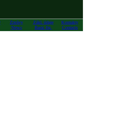
y
Zprávy
Zákl. údaje
Kontakty
News
Basic fig.
Contacts