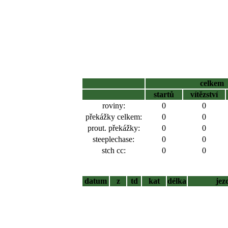
celkem
startů
vítězství
roviny:
0
0
překážky celkem:
0
0
prout. překážky:
0
0
steeplechase:
0
0
stch cc:
0
0
datum
z
td
kat
délka
jez