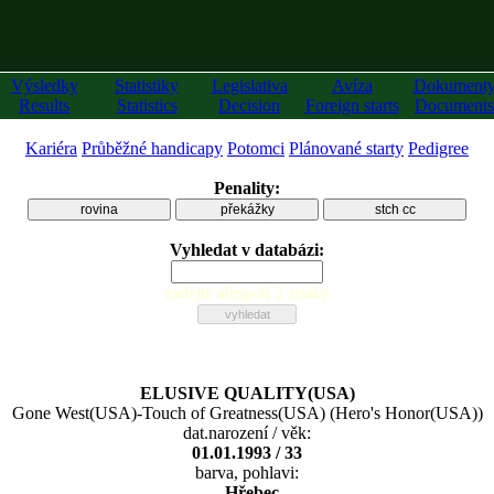
Výsledky
Statistiky
Legislativa
Avíza
Dokument
Results
Statistics
Decision
Foreign starts
Documents
Kariéra
Průběžné handicapy
Potomci
Plánované starty
Pedigree
Penality:
rovina
překážky
stch cc
Vyhledat v databázi:
zadejte alespoň 2 znaky
ELUSIVE QUALITY(USA)
Gone West(USA)
-
Touch of Greatness(USA)
(
Hero's Honor(USA)
)
dat.narození / věk:
01.01.1993 / 33
barva, pohlavi:
, Hřebec