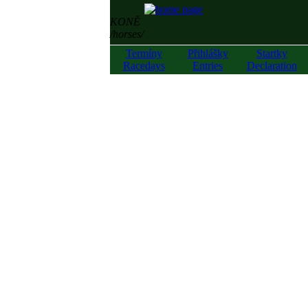
KONĚ
/horses/
Termíny
Přihlášky
Startky
Racedays
Entries
Declaration