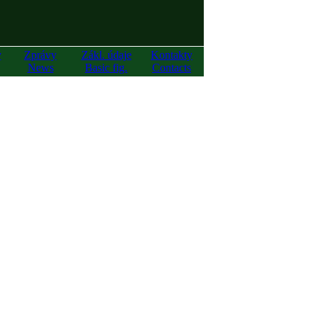
y
Zprávy
Zákl. údaje
Kontakty
News
Basic fig.
Contacts