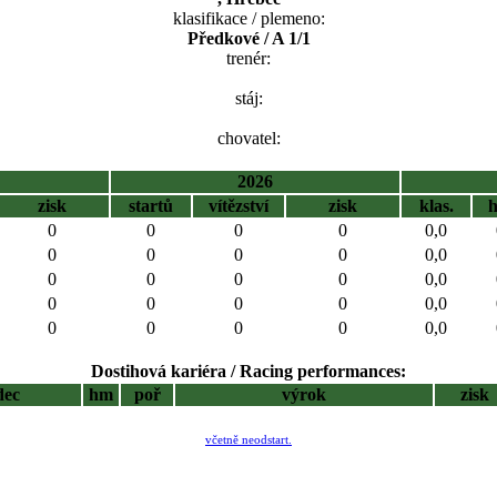
klasifikace / plemeno:
Předkové / A 1/1
trenér:
stáj:
chovatel:
2026
zisk
startů
vítězství
zisk
klas.
0
0
0
0
0,0
0
0
0
0
0,0
0
0
0
0
0,0
0
0
0
0
0,0
0
0
0
0
0,0
Dostihová kariéra / Racing performances:
dec
hm
poř
výrok
zisk
včetně neodstart.