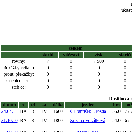
účast
celkem
startů
vítězství
zisk
startů
roviny:
7
0
7 500
0
překážky celkem:
0
0
0
0
prout. překážky:
0
0
0
0
steeplechase:
0
0
0
0
stch cc:
0
0
0
0
Dostihová 
datum
z
td
kat
délka
jezdec
hm
po
24.04.11
BA
R
IV
1600
ž. František Drozda
56.0
7 / 
31.10.10
BA
R
IV
1800
Zuzana Vokálková
54.0
6 / 