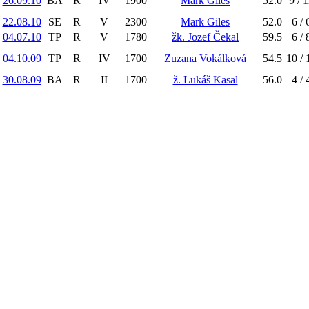
26.09.10
BA
R
IV
1900
Mark Giles
52.0
9 / 
22.08.10
SE
R
V
2300
Mark Giles
52.0
6 / 
04.07.10
TP
R
V
1780
žk. Jozef Čekal
59.5
6 / 
04.10.09
TP
R
IV
1700
Zuzana Vokálková
54.5
10 / 
30.08.09
BA
R
II
1700
ž. Lukáš Kasal
56.0
4 / 