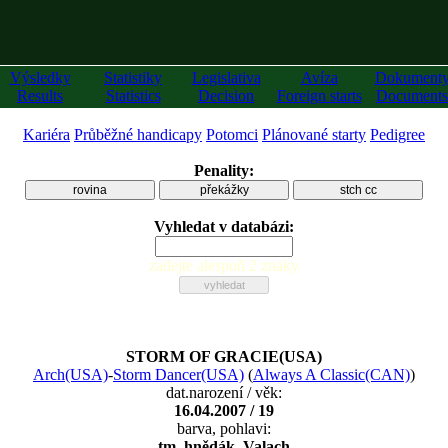
Výsledky
Statistiky
Legislativa
Avíza
Dokument
Results
Statistics
Decision
Foreign starts
Documents
Kariéra
Průběžné handicapy
Potomci
Plánované starty
Pedigree
Penality:
rovina
překážky
stch cc
Vyhledat v databázi:
zadejte alespoň 2 znaky
STORM OF GRACIE(USA)
Arch(USA)
-
Storm Dancer(USA)
(
Always A Classic(CAN)
)
dat.narození / věk:
16.04.2007 / 19
barva, pohlavi:
tm. hnědák, Valach