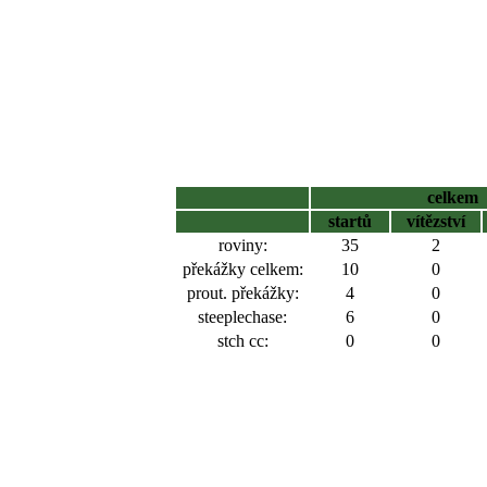
celkem
startů
vítězství
roviny:
35
2
překážky celkem:
10
0
prout. překážky:
4
0
steeplechase:
6
0
stch cc:
0
0