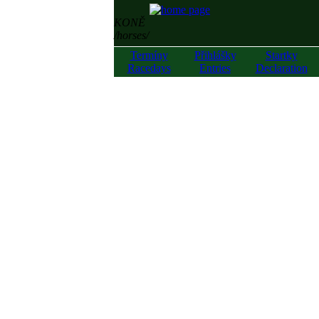
KONĚ
/horses/
Termíny
Přihlášky
Startky
Racedays
Entries
Declaration