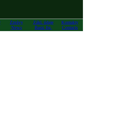
y
Zprávy
Zákl. údaje
Kontakty
News
Basic fig.
Contacts