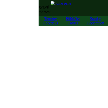
KONĚ
/horses/
Termíny
Přihlášky
Startky
Racedays
Entries
Declaration