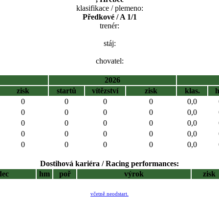
klasifikace / plemeno:
Předkové / A 1/1
trenér:
stáj:
chovatel:
2026
zisk
startů
vítězství
zisk
klas.
0
0
0
0
0,0
0
0
0
0
0,0
0
0
0
0
0,0
0
0
0
0
0,0
0
0
0
0
0,0
Dostihová kariéra / Racing performances:
dec
hm
poř
výrok
zisk
včetně neodstart.