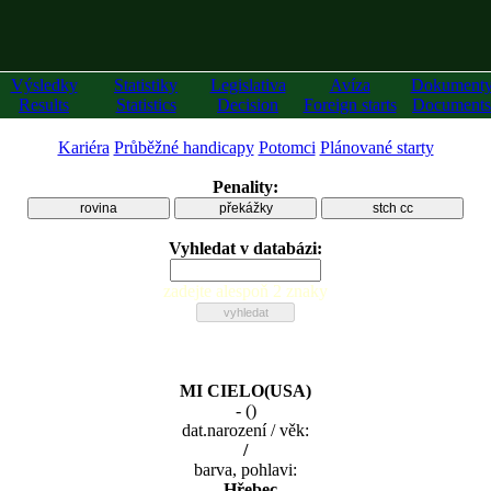
Výsledky
Statistiky
Legislativa
Avíza
Dokument
Results
Statistics
Decision
Foreign starts
Documents
Kariéra
Průběžné handicapy
Potomci
Plánované starty
Penality:
rovina
překážky
stch cc
Vyhledat v databázi:
zadejte alespoň 2 znaky
MI CIELO(USA)
-
(
)
dat.narození / věk:
/
barva, pohlavi:
, Hřebec