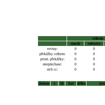
celkem
startů
vítězství
roviny:
0
0
překážky celkem:
0
0
prout. překážky:
0
0
steeplechase:
0
0
stch cc:
0
0
datum
z
td
kat
délka
jez