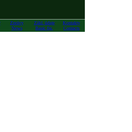
y
Zprávy
Zákl. údaje
Kontakty
News
Basic fig.
Contacts