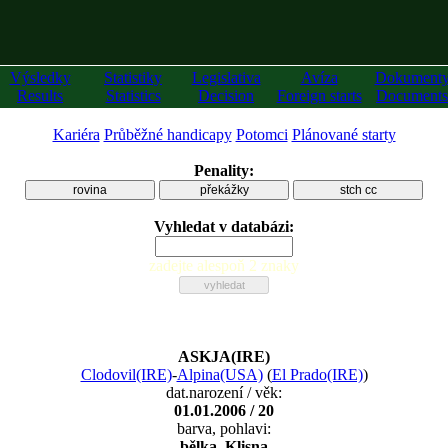
Výsledky
Statistiky
Legislativa
Avíza
Dokument
Results
Statistics
Decision
Foreign starts
Documents
Kariéra
Průběžné handicapy
Potomci
Plánované starty
Penality:
rovina
překážky
stch cc
Vyhledat v databázi:
zadejte alespoň 2 znaky
ASKJA(IRE)
Clodovil(IRE)
-
Alpina(USA)
(
El Prado(IRE)
)
dat.narození / věk:
01.01.2006 / 20
barva, pohlavi:
bělka, Klisna