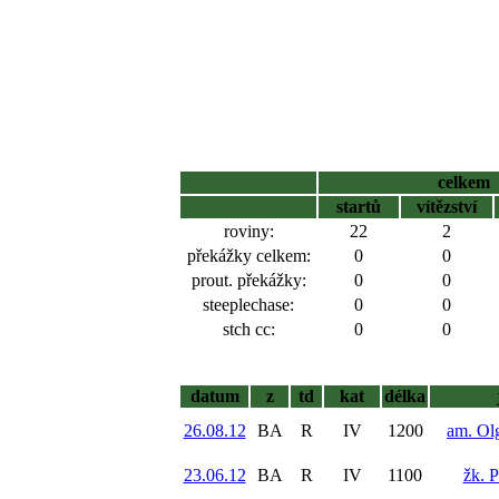
celkem
startů
vítězství
roviny:
22
2
překážky celkem:
0
0
prout. překážky:
0
0
steeplechase:
0
0
stch cc:
0
0
datum
z
td
kat
délka
26.08.12
BA
R
IV
1200
am. Ol
23.06.12
BA
R
IV
1100
žk. 