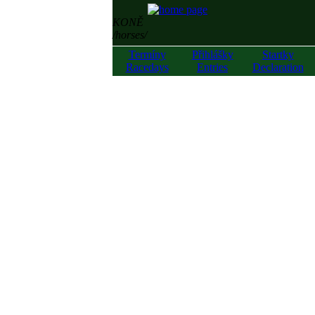
KONĚ
/horses/
Termíny
Přihlášky
Startky
Racedays
Entries
Declaration