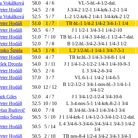
a Vokálková
58.0
4 / 6
VL-5-hl.-4-1/2-dal.
Peter Hodáň
54.5
2 / 8
J-3/4-2 1/2-1 1/4-krk-1-2-1 1/4
a Vokálková
52.5
5 / 7
L-2 1/2-krk-2 1/4-1 3/4-krk-2 1/2
Peter Hodáň
51.0
1 / 7
TB hl.-1 1/4-2 1/4-2 3/4-1-1 1/4
Peter Hodáň
50.5
6 / 7
J 1 1/2-1 3/4-3-1 1/4-2-10
Peter Hodáň
51.0
7 / 10
TB hl.-1-1 1/4-3 3/4-hl.-1 1/2-4-7-dal.
Peter Hodáň
52.0
7 / 8
B 1/2-hl.-3/4-2-3/4-1 1/4-3 1/2
denko Šmida
54.5
1 / 8
L 2 1/2-hl.-1 1/4-1 3/4-7-5-1
Peter Hodáň
59.0
4 / 7
TB kr.hl.-3 1/4-3-3/4-8-1 1/4
išek Drozda
54.0
3 / 11
J 1 1/4-1-2-1/2-2 1/4-3 1/4-10-9-3
Peter Hodáň
50.5
2 / 6
L 3 3/4-2-6-3/4
Peter Hodáň
57.0
3 / 7
VL 6-1-1 1/4-2 1/4-6-5
B 1/2-1/2-1 3/4-1-nos-hl.-3 1/4-1-1
Peter Hodáň
59.0
12 / 12
3/4-1/2
rk Giles
52.0
4 / 7
J 1 3/4-1/2-1/2-4 3/4-10-6
Peter Hodáň
52.5
10 / 10
L 3-4-nos-5-1 1/4-krk-8-2-1 3/4
efan Budovič
60.0
7 / 8
B 3/4-hl.-3/4-3 1/4-3/4-3 3/4
denko Šmida
56.5
5 / 10
J 1 1/4-krk-1 1/4-1/2-3-3/4-1/2-1/2-dal.
L 4 3/4-6-3-3/4-6-3/4-3/4-1 3/4-3 1/4-2
Peter Hodáň
50.5
5 / 14
1/4
Peter Hodáň
50.5
2 / 10
TB nos-8-4 1/2-4 3/4-2 3/4-3 3/4-3