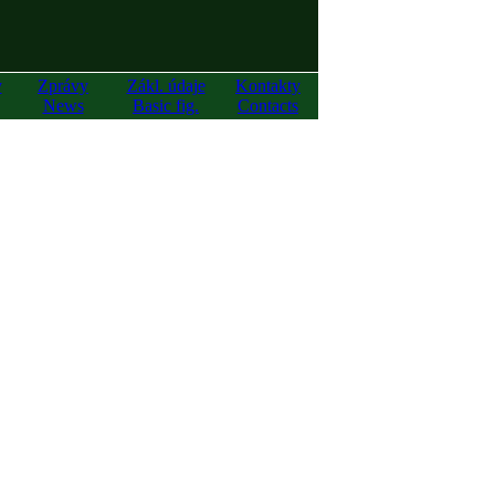
y
Zprávy
Zákl. údaje
Kontakty
News
Basic fig.
Contacts