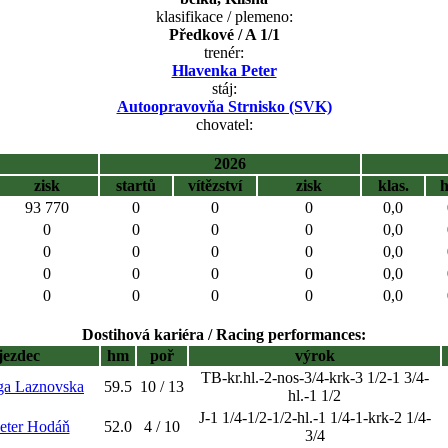
klasifikace / plemeno:
Předkové / A 1/1
trenér:
Hlavenka Peter
stáj:
Autoopravovňa Strnisko (SVK)
chovatel:
2026
zisk
startů
vítězství
zisk
klas.
93 770
0
0
0
0,0
0
0
0
0
0,0
0
0
0
0
0,0
0
0
0
0
0,0
0
0
0
0
0,0
Dostihová kariéra / Racing performances:
jezdec
hm
poř
výrok
TB-kr.hl.-2-nos-3/4-krk-3 1/2-1 3/4-
ga Laznovska
59.5
10 / 13
hl.-1 1/2
J-1 1/4-1/2-1/2-hl.-1 1/4-1-krk-2 1/4-
Peter Hodáň
52.0
4 / 10
3/4