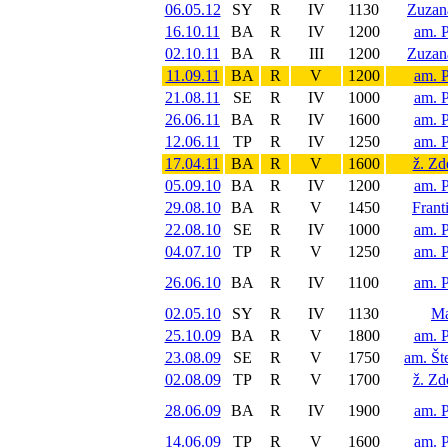
06.05.12
SY
R
IV
1130
Zuzan
16.10.11
BA
R
IV
1200
am. 
02.10.11
BA
R
III
1200
Zuzan
11.09.11
BA
R
V
1200
am. 
21.08.11
SE
R
IV
1000
am. 
26.06.11
BA
R
IV
1600
am. 
12.06.11
TP
R
IV
1250
am. 
17.04.11
BA
R
V
1600
ž. Z
05.09.10
BA
R
IV
1200
am. 
29.08.10
BA
R
V
1450
Frant
22.08.10
SE
R
IV
1000
am. 
04.07.10
TP
R
V
1250
am. 
26.06.10
BA
R
IV
1100
am. 
02.05.10
SY
R
IV
1130
Ma
25.10.09
BA
R
V
1800
am. 
23.08.09
SE
R
V
1750
am. Št
02.08.09
TP
R
V
1700
ž. Z
28.06.09
BA
R
IV
1900
am. 
14.06.09
TP
R
V
1600
am. 