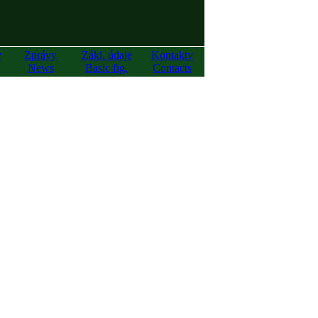
y
Zprávy
Zákl. údaje
Kontakty
News
Basic fig.
Contacts