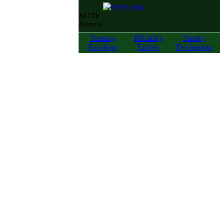
KONĚ
/horses/
Termíny
Přihlášky
Startky
Racedays
Entries
Declaration