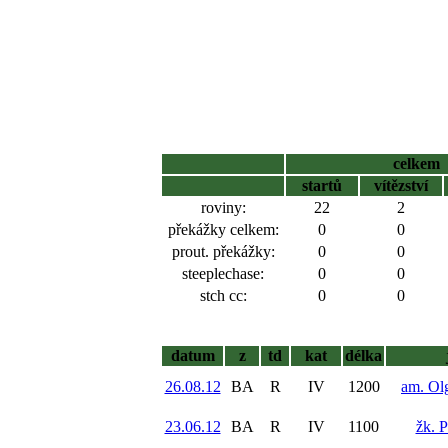
celkem
startů
vítězství
roviny:
22
2
překážky celkem:
0
0
prout. překážky:
0
0
steeplechase:
0
0
stch cc:
0
0
datum
z
td
kat
délka
26.08.12
BA
R
IV
1200
am. Ol
23.06.12
BA
R
IV
1100
žk. 