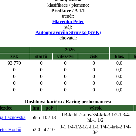
klasifikace / plemeno:
Předkové / A 1/1
trenér:
Hlavenka Peter
stáj:
Autoopravovňa Strnisko (SVK)
chovatel:
2026
zisk
startů
vítězství
zisk
klas.
93 770
0
0
0
0,0
0
0
0
0
0,0
0
0
0
0
0,0
0
0
0
0
0,0
0
0
0
0
0,0
Dostihová kariéra / Racing performances:
jezdec
hm
poř
výrok
TB-kr.hl.-2-nos-3/4-krk-3 1/2-1 3/4-
ga Laznovska
59.5
10 / 13
hl.-1 1/2
J-1 1/4-1/2-1/2-hl.-1 1/4-1-krk-2 1/4-
Peter Hodáň
52.0
4 / 10
3/4