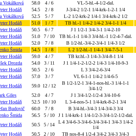
a Vokálková
58.0
4 / 6
VL-5-hl.-4-1/2-dal.
Peter Hodáň
54.5
2 / 8
J-3/4-2 1/2-1 1/4-krk-1-2-1 1/4
a Vokálková
52.5
5 / 7
L-2 1/2-krk-2 1/4-1 3/4-krk-2 1/2
Peter Hodáň
51.0
1 / 7
TB hl.-1 1/4-2 1/4-2 3/4-1-1 1/4
Peter Hodáň
50.5
6 / 7
J 1 1/2-1 3/4-3-1 1/4-2-10
Peter Hodáň
51.0
7 / 10
TB hl.-1-1 1/4-3 3/4-hl.-1 1/2-4-7-dal.
Peter Hodáň
52.0
7 / 8
B 1/2-hl.-3/4-2-3/4-1 1/4-3 1/2
denko Šmida
54.5
1 / 8
L 2 1/2-hl.-1 1/4-1 3/4-7-5-1
Peter Hodáň
59.0
4 / 7
TB kr.hl.-3 1/4-3-3/4-8-1 1/4
išek Drozda
54.0
3 / 11
J 1 1/4-1-2-1/2-2 1/4-3 1/4-10-9-3
Peter Hodáň
50.5
2 / 6
L 3 3/4-2-6-3/4
Peter Hodáň
57.0
3 / 7
VL 6-1-1 1/4-2 1/4-6-5
B 1/2-1/2-1 3/4-1-nos-hl.-3 1/4-1-1
Peter Hodáň
59.0
12 / 12
3/4-1/2
rk Giles
52.0
4 / 7
J 1 3/4-1/2-1/2-4 3/4-10-6
Peter Hodáň
52.5
10 / 10
L 3-4-nos-5-1 1/4-krk-8-2-1 3/4
efan Budovič
60.0
7 / 8
B 3/4-hl.-3/4-3 1/4-3/4-3 3/4
denko Šmida
56.5
5 / 10
J 1 1/4-krk-1 1/4-1/2-3-3/4-1/2-1/2-dal.
L 4 3/4-6-3-3/4-6-3/4-3/4-1 3/4-3 1/4-2
Peter Hodáň
50.5
5 / 14
1/4
Peter Hodáň
50.5
2 / 10
TB nos-8-4 1/2-4 3/4-2 3/4-3 3/4-3