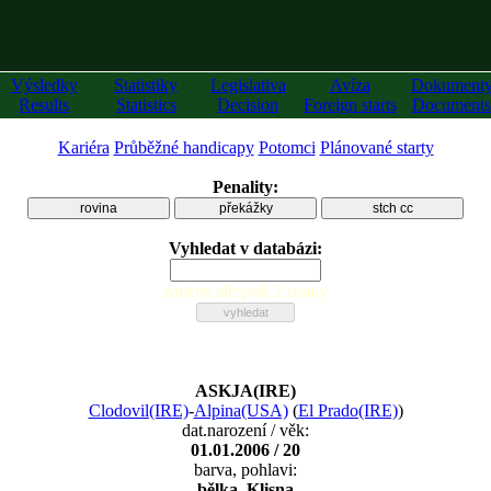
Výsledky
Statistiky
Legislativa
Avíza
Dokument
Results
Statistics
Decision
Foreign starts
Documents
Kariéra
Průběžné handicapy
Potomci
Plánované starty
Penality:
rovina
překážky
stch cc
Vyhledat v databázi:
zadejte alespoň 2 znaky
ASKJA(IRE)
Clodovil(IRE)
-
Alpina(USA)
(
El Prado(IRE)
)
dat.narození / věk:
01.01.2006 / 20
barva, pohlavi:
bělka, Klisna