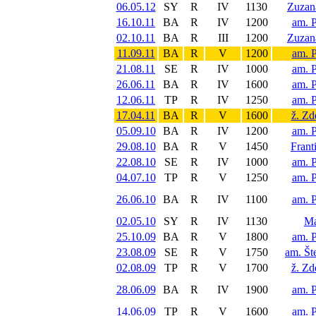
06.05.12
SY
R
IV
1130
Zuzan
16.10.11
BA
R
IV
1200
am. 
02.10.11
BA
R
III
1200
Zuzan
11.09.11
BA
R
V
1200
am. 
21.08.11
SE
R
IV
1000
am. 
26.06.11
BA
R
IV
1600
am. 
12.06.11
TP
R
IV
1250
am. 
17.04.11
BA
R
V
1600
ž. Z
05.09.10
BA
R
IV
1200
am. 
29.08.10
BA
R
V
1450
Frant
22.08.10
SE
R
IV
1000
am. 
04.07.10
TP
R
V
1250
am. 
26.06.10
BA
R
IV
1100
am. 
02.05.10
SY
R
IV
1130
Ma
25.10.09
BA
R
V
1800
am. 
23.08.09
SE
R
V
1750
am. Št
02.08.09
TP
R
V
1700
ž. Z
28.06.09
BA
R
IV
1900
am. 
14.06.09
TP
R
V
1600
am. 