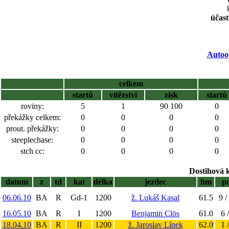
účast
Autoo
celkem
startů
vítězství
zisk
startů
roviny:
5
1
90 100
0
překážky celkem:
0
0
0
0
prout. překážky:
0
0
0
0
steeplechase:
0
0
0
0
stch cc:
0
0
0
0
Dostihová 
datum
z
td
kat
délka
jezdec
hm
p
06.06.10
BA
R
Gd-1
1200
ž. Lukáš Kasal
61.5
9 /
16.05.10
BA
R
I
1200
Benjamin Clös
61.0
6 
18.04.10
BA
R
II
1200
ž. Jaroslav Línek
62.0
1 