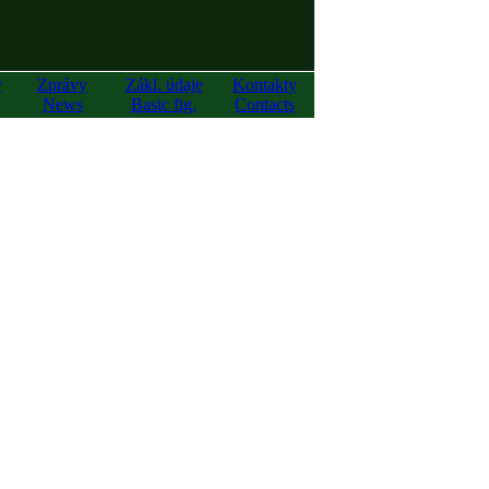
y
Zprávy
Zákl. údaje
Kontakty
News
Basic fig.
Contacts