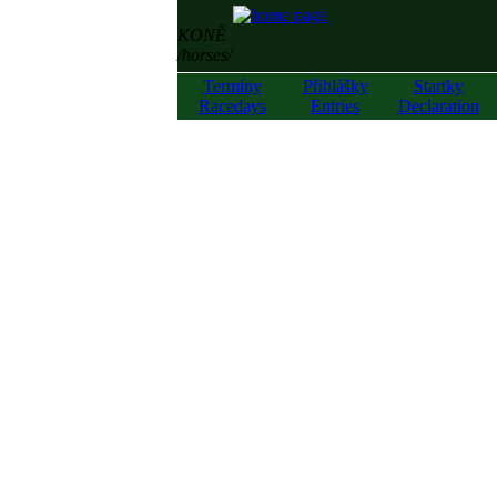
KONĚ
/horses/
Termíny
Přihlášky
Startky
Racedays
Entries
Declaration