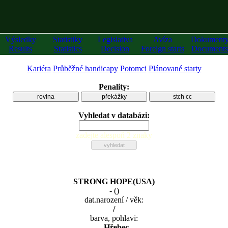
Výsledky
Statistiky
Legislativa
Avíza
Dokument
Results
Statistics
Decision
Foreign starts
Documents
Kariéra
Průběžné handicapy
Potomci
Plánované starty
Penality:
rovina
překážky
stch cc
Vyhledat v databázi:
zadejte alespoň 2 znaky
STRONG HOPE(USA)
-
(
)
dat.narození / věk:
/
barva, pohlavi:
, Hřebec