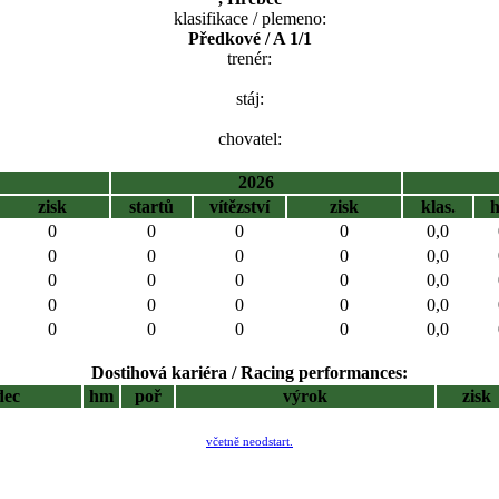
klasifikace / plemeno:
Předkové / A 1/1
trenér:
stáj:
chovatel:
2026
zisk
startů
vítězství
zisk
klas.
0
0
0
0
0,0
0
0
0
0
0,0
0
0
0
0
0,0
0
0
0
0
0,0
0
0
0
0
0,0
Dostihová kariéra / Racing performances:
dec
hm
poř
výrok
zisk
včetně neodstart.