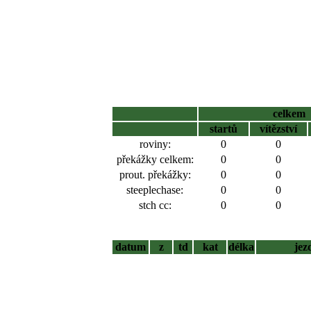
celkem
startů
vítězství
roviny:
0
0
překážky celkem:
0
0
prout. překážky:
0
0
steeplechase:
0
0
stch cc:
0
0
datum
z
td
kat
délka
jez