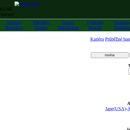
KONĚ
/horses/
Termíny
Přihlášky
Startky
Výsledky
Statistik
Racedays
Entries
Declaration
Results
Statistic
Kariéra
Průběžné han
rovina
z
A
Jape(USA)
-
A
č