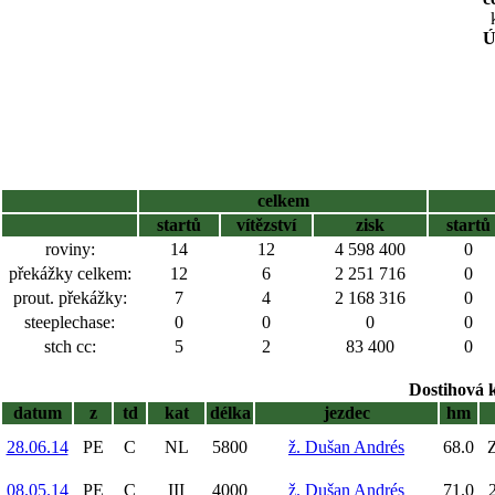
Ú
celkem
startů
vítězství
zisk
startů
roviny:
14
12
4 598 400
0
překážky celkem:
12
6
2 251 716
0
prout. překážky:
7
4
2 168 316
0
steeplechase:
0
0
0
0
stch cc:
5
2
83 400
0
Dostihová 
datum
z
td
kat
délka
jezdec
hm
28.06.14
PE
C
NL
5800
ž. Dušan Andrés
68.0
Z
08.05.14
PE
C
III
4000
ž. Dušan Andrés
71.0
2