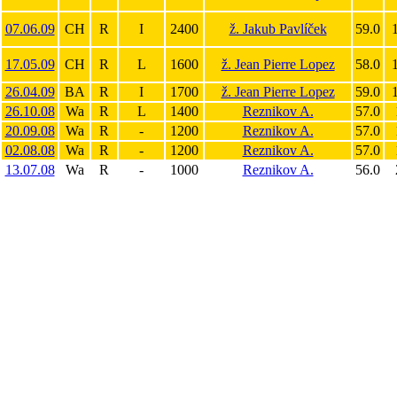
07.06.09
CH
R
I
2400
ž. Jakub Pavlíček
59.0
1
17.05.09
CH
R
L
1600
ž. Jean Pierre Lopez
58.0
1
26.04.09
BA
R
I
1700
ž. Jean Pierre Lopez
59.0
1
26.10.08
Wa
R
L
1400
Reznikov A.
57.0
20.09.08
Wa
R
-
1200
Reznikov A.
57.0
02.08.08
Wa
R
-
1200
Reznikov A.
57.0
13.07.08
Wa
R
-
1000
Reznikov A.
56.0