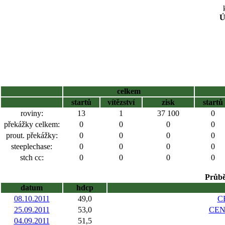
Ú
celkem
startů
vítězství
zisk
startů
roviny:
13
1
37 100
0
překážky celkem:
0
0
0
0
prout. překážky:
0
0
0
0
steeplechase:
0
0
0
0
stch cc:
0
0
0
0
Průbě
datum
hdcp
08.10.2011
49,0
C
25.09.2011
53,0
CEN
04.09.2011
51,5