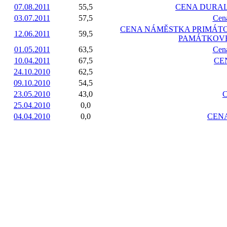
07.08.2011
55,5
CENA DURAL
03.07.2011
57,5
Cen
CENA NÁMĚSTKA PRIMÁTOR
12.06.2011
59,5
PAMÁTKOVÉ 
01.05.2011
63,5
Cena
10.04.2011
67,5
CE
24.10.2010
62,5
09.10.2010
54,5
23.05.2010
43,0
25.04.2010
0,0
04.04.2010
0,0
CEN