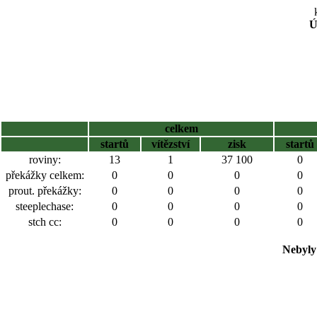
Ú
celkem
startů
vítězství
zisk
startů
roviny:
13
1
37 100
0
překážky celkem:
0
0
0
0
prout. překážky:
0
0
0
0
steeplechase:
0
0
0
0
stch cc:
0
0
0
0
Nebyly