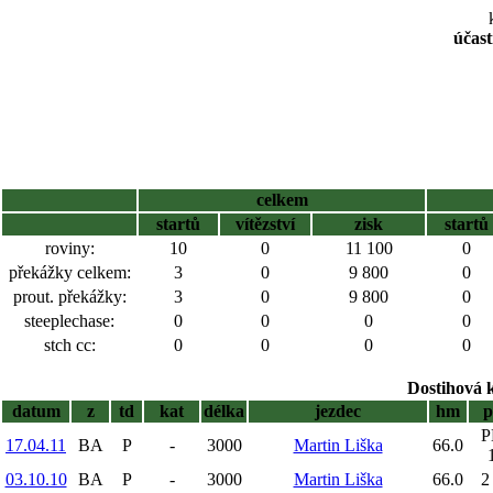
účast
celkem
startů
vítězství
zisk
startů
roviny:
10
0
11 100
0
překážky celkem:
3
0
9 800
0
prout. překážky:
3
0
9 800
0
steeplechase:
0
0
0
0
stch cc:
0
0
0
0
Dostihová 
datum
z
td
kat
délka
jezdec
hm
p
P
17.04.11
BA
P
-
3000
Martin Liška
66.0
03.10.10
BA
P
-
3000
Martin Liška
66.0
2