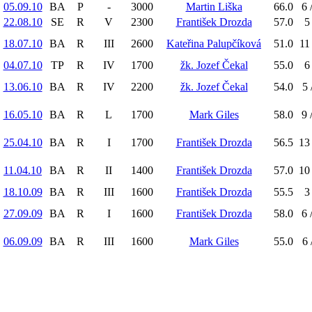
05.09.10
BA
P
-
3000
Martin Liška
66.0
6 
22.08.10
SE
R
V
2300
František Drozda
57.0
5
18.07.10
BA
R
III
2600
Kateřina Palupčíková
51.0
11 
04.07.10
TP
R
IV
1700
žk. Jozef Čekal
55.0
6
13.06.10
BA
R
IV
2200
žk. Jozef Čekal
54.0
5 
16.05.10
BA
R
L
1700
Mark Giles
58.0
9 
25.04.10
BA
R
I
1700
František Drozda
56.5
13 
11.04.10
BA
R
II
1400
František Drozda
57.0
10 
18.10.09
BA
R
III
1600
František Drozda
55.5
3
27.09.09
BA
R
I
1600
František Drozda
58.0
6 
06.09.09
BA
R
III
1600
Mark Giles
55.0
6 