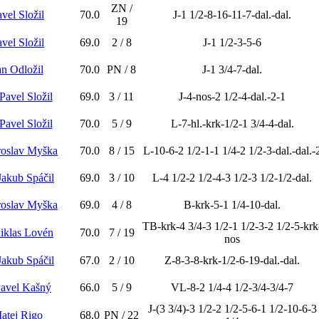
ZN /
vel Složil
70.0
J-1 1/2-8-16-11-7-dal.-dal.
19
vel Složil
69.0
2 / 8
J-1 1/2-3-5-6
an Odložil
70.0
PN / 8
J-1 3/4-7-dal.
Pavel Složil
69.0
3 / 11
J-4-nos-2 1/2-4-dal.-2-1
Pavel Složil
70.0
5 / 9
L-7-hl.-krk-1/2-1 3/4-4-dal.
aroslav Myška
70.0
8 / 15
L-10-6-2 1/2-1-1 1/4-2 1/2-3-dal.-dal.-
Jakub Spáčil
69.0
3 / 10
L-4 1/2-2 1/2-4-3 1/2-3 1/2-1/2-dal.
aroslav Myška
69.0
4 / 8
B-krk-5-1 1/4-10-dal.
TB-krk-4 3/4-3 1/2-1 1/2-3-2 1/2-5-krk
Niklas Lovén
70.0
7 / 19
nos
Jakub Spáčil
67.0
2 / 10
Z-8-3-8-krk-1/2-6-19-dal.-dal.
Pavel Kašný
66.0
5 / 9
VL-8-2 1/4-4 1/2-3/4-3/4-7
J-(3 3/4)-3 1/2-2 1/2-5-6-1 1/2-10-6-3
atej Rigo
68.0
PN / 22