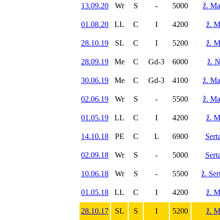
13.09.20
Wr
S
-
5000
ž. Ma
01.08.20
LL
C
I
4200
ž. M
28.10.19
SL
C
I
5200
ž. M
28.09.19
Me
C
Gd-3
6000
ž. 
30.06.19
Me
C
Gd-3
4100
ž. Ma
02.06.19
Wr
S
-
5500
ž. Ma
01.05.19
LL
C
I
4200
ž. M
14.10.18
PE
C
L
6900
Sert
02.09.18
Wr
S
-
5000
Sert
10.06.18
Wr
S
-
5500
ž. Se
01.05.18
LL
C
I
4200
ž. M
28.10.17
SL
S
I
5200
ž. M