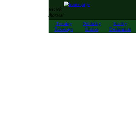
KONĚ
/horses/
Termíny
Přihlášky
Startky
Racedays
Entries
Declaration