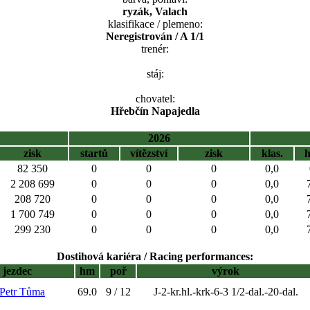
ryzák, Valach
klasifikace / plemeno:
Neregistrován / A 1/1
trenér:
stáj:
chovatel:
Hřebčín Napajedla
2026
zisk
startů
vítězství
zisk
klas.
82 350
0
0
0
0,0
2 208 699
0
0
0
0,0
208 720
0
0
0
0,0
1 700 749
0
0
0
0,0
299 230
0
0
0
0,0
Dostihová kariéra / Racing performances:
jezdec
hm
poř
výrok
 Petr Tůma
69.0
9 / 12
J-2-kr.hl.-krk-6-3 1/2-dal.-20-dal.