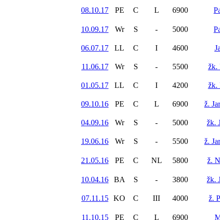
08.10.17
PE
C
L
6900
Pa
10.09.17
Wr
S
-
5000
Pa
06.07.17
LL
C
I
4600
J
11.06.17
Wr
S
-
5500
žk. 
01.05.17
LL
C
I
4200
žk. 
09.10.16
PE
C
L
6900
ž. J
04.09.16
Wr
S
-
5000
žk. 
19.06.16
Wr
S
-
5500
ž. J
21.05.16
PE
C
NL
5800
ž. 
10.04.16
BA
S
-
3800
žk. 
07.11.15
KO
C
III
4000
ž. 
11.10.15
PE
C
L
6900
M