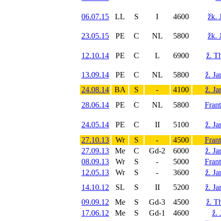
06.07.15
LL
S
I
4600
žk. 
23.05.15
PE
C
NL
5800
žk. 
12.10.14
PE
C
L
6900
ž. T
13.09.14
PE
C
NL
5800
ž. J
24.08.14
BA
S
-
4100
ž. J
28.06.14
PE
C
NL
5800
Fran
24.05.14
PE
C
II
5100
ž. J
27.10.13
Wr
S
-
4500
Fran
27.09.13
Me
C
Gd-2
6000
ž. J
08.09.13
Wr
S
-
5000
Fran
12.05.13
Wr
S
-
3600
ž. J
14.10.12
SL
S
II
5200
ž. J
09.09.12
Me
S
Gd-3
4500
ž. T
17.06.12
Me
S
Gd-1
4600
ž.