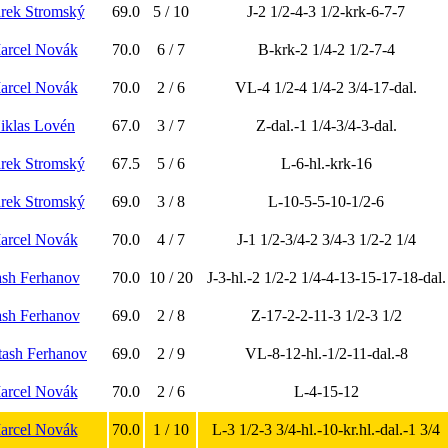
rek Stromský
69.0
5 / 10
J-2 1/2-4-3 1/2-krk-6-7-7
arcel Novák
70.0
6 / 7
B-krk-2 1/4-2 1/2-7-4
arcel Novák
70.0
2 / 6
VL-4 1/2-4 1/4-2 3/4-17-dal.
Niklas Lovén
67.0
3 / 7
Z-dal.-1 1/4-3/4-3-dal.
rek Stromský
67.5
5 / 6
L-6-hl.-krk-16
rek Stromský
69.0
3 / 8
L-10-5-5-10-1/2-6
arcel Novák
70.0
4 / 7
J-1 1/2-3/4-2 3/4-3 1/2-2 1/4
ash Ferhanov
70.0
10 / 20
J-3-hl.-2 1/2-2 1/4-4-13-15-17-18-dal.
ash Ferhanov
69.0
2 / 8
Z-17-2-2-11-3 1/2-3 1/2
rtash Ferhanov
69.0
2 / 9
VL-8-12-hl.-1/2-11-dal.-8
arcel Novák
70.0
2 / 6
L-4-15-12
arcel Novák
70.0
1 / 10
L-3 1/2-3 3/4-hl.-10-kr.hl.-dal.-1 3/4