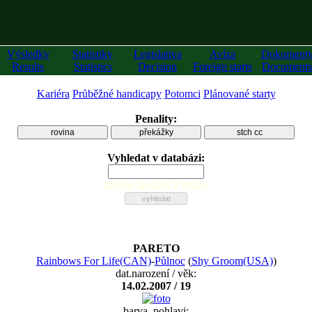
Výsledky
Statistiky
Legislativa
Avíza
Dokument
Results
Statistics
Decision
Foreign starts
Documents
Kariéra
Průběžné handicapy
Potomci
Plánované starty
Penality:
rovina
překážky
stch cc
Vyhledat v databázi:
zadejte alespoň 2 znaky
PARETO
Rainbows For Life(CAN)
-
Půlnoc
(
Shy Groom(USA)
)
dat.narození / věk:
14.02.2007 / 19
barva, pohlavi: