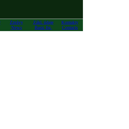
y
Zprávy
Zákl. údaje
Kontakty
News
Basic fig.
Contacts