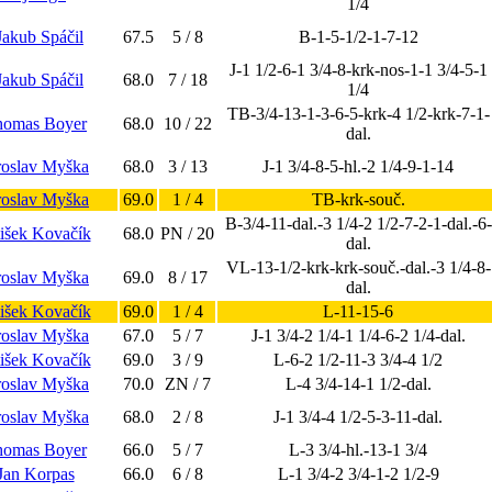
1/4
Jakub Spáčil
67.5
5 / 8
B-1-5-1/2-1-7-12
J-1 1/2-6-1 3/4-8-krk-nos-1-1 3/4-5-1
Jakub Spáčil
68.0
7 / 18
1/4
TB-3/4-13-1-3-6-5-krk-4 1/2-krk-7-1-
homas Boyer
68.0
10 / 22
dal.
aroslav Myška
68.0
3 / 13
J-1 3/4-8-5-hl.-2 1/4-9-1-14
aroslav Myška
69.0
1 / 4
TB-krk-souč.
B-3/4-11-dal.-3 1/4-2 1/2-7-2-1-dal.-6-
tišek Kovačík
68.0
PN / 20
dal.
VL-13-1/2-krk-krk-souč.-dal.-3 1/4-8-
aroslav Myška
69.0
8 / 17
dal.
tišek Kovačík
69.0
1 / 4
L-11-15-6
aroslav Myška
67.0
5 / 7
J-1 3/4-2 1/4-1 1/4-6-2 1/4-dal.
tišek Kovačík
69.0
3 / 9
L-6-2 1/2-11-3 3/4-4 1/2
aroslav Myška
70.0
ZN / 7
L-4 3/4-14-1 1/2-dal.
aroslav Myška
68.0
2 / 8
J-1 3/4-4 1/2-5-3-11-dal.
homas Boyer
66.0
5 / 7
L-3 3/4-hl.-13-1 3/4
 Jan Korpas
66.0
6 / 8
L-1 3/4-2 3/4-1-2 1/2-9