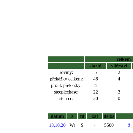
celkem
startů
vítězství
roviny:
5
2
překážky celkem:
46
4
prout. překážky:
4
1
steeplechase:
22
3
stch cc:
20
0
datum
z
td
kat
délka
18.10.20
Wr
S
-
5500
ž.