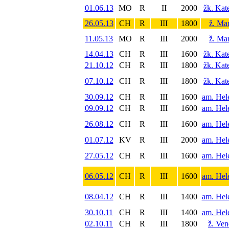
01.06.13
MO
R
II
2000
žk. Kat
26.05.13
CH
R
III
1800
ž. Ma
11.05.13
MO
R
III
2000
ž. Ma
14.04.13
CH
R
III
1600
žk. Kat
21.10.12
CH
R
III
1800
žk. Kat
07.10.12
CH
R
III
1800
žk. Kat
30.09.12
CH
R
III
1600
am. Hele
09.09.12
CH
R
III
1600
am. Hele
26.08.12
CH
R
III
1600
am. Hele
01.07.12
KV
R
III
2000
am. Hele
27.05.12
CH
R
III
1600
am. Hele
06.05.12
CH
R
III
1600
am. Hele
08.04.12
CH
R
III
1400
am. Hele
30.10.11
CH
R
III
1400
am. Hele
02.10.11
CH
R
III
1800
ž. Ve