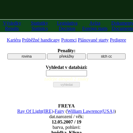
Výsledky
Statistiky
Legislativa
Avíza
Dokument
Results
Statistics
Decision
Foreign starts
Documents
Kariéra
Průběžné handicapy
Potomci
Plánované starty
Pedigree
Penality:
rovina
překážky
stch cc
Vyhledat v databázi:
zadejte alespoň 2 znaky
FREYA
Ray Of Light(IRE)
-
Fairy
(
William Lawrence(USA)
)
dat.narození / věk:
12.05.2007 / 19
barva, pohlavi:
hnědka, Klisna