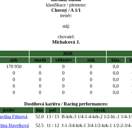
klasifikace / plemeno:
Chovný / A 1/1
trenér:
stáj:
chovatel:
Michalcová J.
2026
zisk
startů
vítězství
zisk
klas.
170 950
0
0
0
0,0
0
0
0
0
0,0
0
0
0
0
0,0
0
0
0
0
0,0
0
0
0
0
0,0
Dostihová kariéra / Racing performances:
jezdec
hm
poř
výrok
avlína Filipová
52.0
13 / 15
B-krk-3 1/4-1-4-krk-2 1/2-hl.-1 1/4-1
rtina Havelková
52.5
11 / 12
J-1-3/4-krk-1 3/4-1/2-krk-1 1/2-2-3/4