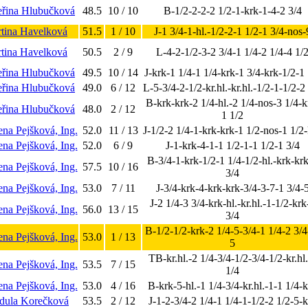
eřina Hlubučková
48.5
10 / 10
B-1/2-2-2-2 1/2-1-krk-1-4-2 3/4
rtina Havelková
51.5
1 / 10
J-1 3/4-1-hl.-1/2-2-1 1/2-1 3/4-nos-
rtina Havelková
50.5
2 / 9
L-4-2-1/2-3-2 3/4-1 1/4-2 1/4-4 1/
eřina Hlubučková
49.5
10 / 14
J-krk-1 1/4-1 1/4-krk-1 3/4-krk-1/2-1 
eřina Hlubučková
49.0
6 / 12
L-5-3/4-2-1/2-kr.hl.-kr.hl.-1/2-1-1/2-2
B-krk-krk-2 1/4-hl.-2 1/4-nos-3 1/4-k
eřina Hlubučková
48.0
2 / 12
1 1/2
na Pejšková, Ing.
52.0
11 / 13
J-1/2-2 1/4-1-krk-krk-1 1/2-nos-1 1/2
na Pejšková, Ing.
52.0
6 / 9
J-1-krk-4-1-1 1/2-1-1 1/2-1 3/4
B-3/4-1-krk-1/2-1 1/4-1/2-hl.-krk-kr
na Pejšková, Ing.
57.5
10 / 16
3/4
na Pejšková, Ing.
53.0
7 / 11
J-3/4-krk-4-krk-krk-3/4-3-7-1 3/4-
J-2 1/4-3 3/4-krk-hl.-kr.hl.-1-1/2-krk
na Pejšková, Ing.
56.0
13 / 15
3/4
B-1/2-1/2-krk-2 1/4-5-3/4-1 1/4-2 3/4
na Pejšková, Ing.
53.0
1 / 13
5
TB-kr.hl.-2 1/4-3/4-1/2-3/4-1/2-kr.hl
na Pejšková, Ing.
53.5
7 / 15
1/4
na Pejšková, Ing.
53.0
4 / 16
B-krk-5-hl.-1 1/4-3/4-kr.hl.-1-1 1/4-
ndula Korečková
53.5
2 / 12
J-1-2-3/4-2 1/4-1 1/4-1-1/2-2 1/2-5-k