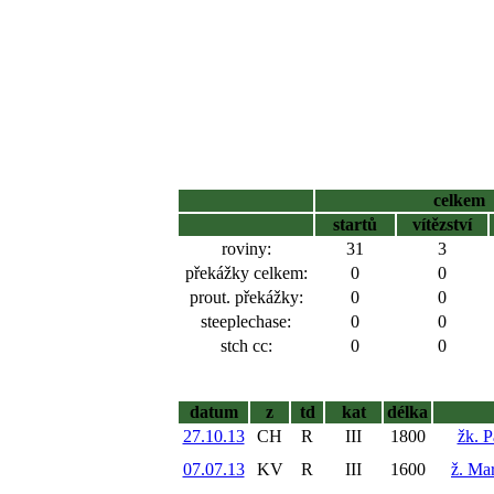
celkem
startů
vítězství
roviny:
31
3
překážky celkem:
0
0
prout. překážky:
0
0
steeplechase:
0
0
stch cc:
0
0
datum
z
td
kat
délka
27.10.13
CH
R
III
1800
žk. P
07.07.13
KV
R
III
1600
ž. Ma