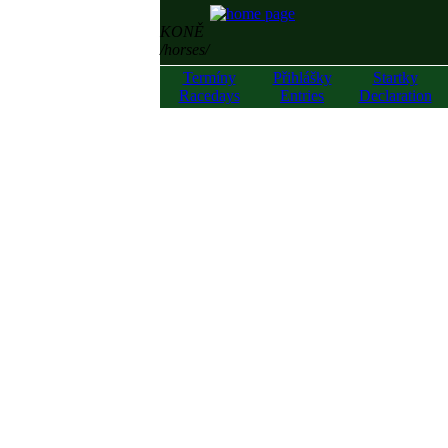
KONĚ
/horses/
Termíny
Přihlášky
Startky
Racedays
Entries
Declaration