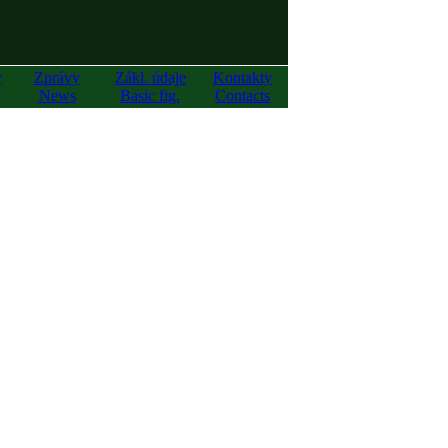
y
Zprávy
Zákl. údaje
Kontakty
News
Basic fig.
Contacts