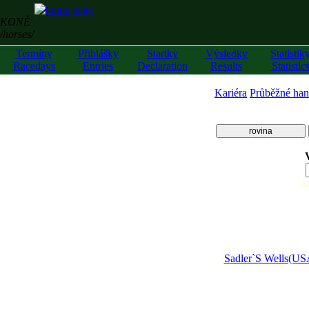
KONĚ
/horses/
Termíny
Přihlášky
Startky
Výsledky
Statistik
Racedays
Entries
Declaration
Results
Statistic
Kariéra
Průběžné han
rovina
z
Sadler`S Wells(US