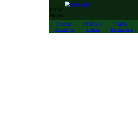
KONĚ
/horses/
Termíny
Přihlášky
Startky
Racedays
Entries
Declaration