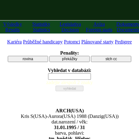
Výsledky
Statistiky
Legislativa
Avíza
Dokument
Results
Statistics
Decision
Foreign starts
Documents
Kariéra
Průběžné handicapy
Potomci
Plánované starty
Pedigree
Penality:
rovina
překážky
stch cc
Vyhledat v databázi:
zadejte alespoň 2 znaky
ARCH(USA)
Kris S(USA)
-
Aurora(USA) 1988
(
Danzig(USA)
)
dat.narození / věk:
31.01.1995 / 31
barva, pohlavi:
tm. hnědák, Hřebec