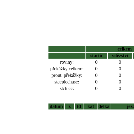
celkem
startů
vítězství
roviny:
0
0
překážky celkem:
0
0
prout. překážky:
0
0
steeplechase:
0
0
stch cc:
0
0
datum
z
td
kat
délka
jez