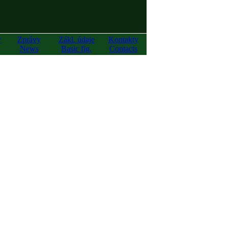
y
Zprávy
Zákl. údaje
Kontakty
News
Basic fig.
Contacts