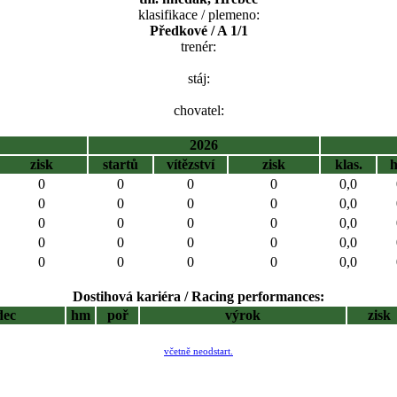
klasifikace / plemeno:
Předkové / A 1/1
trenér:
stáj:
chovatel:
2026
zisk
startů
vítězství
zisk
klas.
0
0
0
0
0,0
0
0
0
0
0,0
0
0
0
0
0,0
0
0
0
0
0,0
0
0
0
0
0,0
Dostihová kariéra / Racing performances:
dec
hm
poř
výrok
zisk
včetně neodstart.