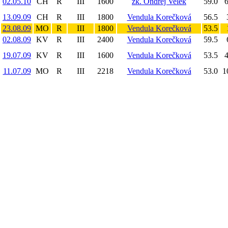
02.05.10
CH
R
III
1600
žk. Ondřej Velek
59.0
6
13.09.09
CH
R
III
1800
Vendula Korečková
56.5
23.08.09
MO
R
III
1800
Vendula Korečková
53.5
02.08.09
KV
R
III
2400
Vendula Korečková
59.5
19.07.09
KV
R
III
1600
Vendula Korečková
53.5
4
11.07.09
MO
R
III
2218
Vendula Korečková
53.0
1