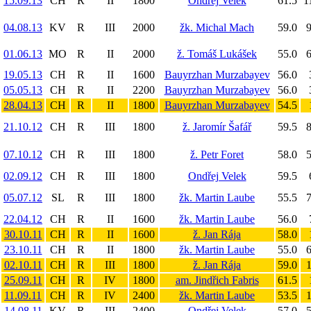
15.09.13
CH
R
II
1800
Ondřej Velek
61.5
1
04.08.13
KV
R
III
2000
žk. Michal Mach
59.0
9
01.06.13
MO
R
II
2000
ž. Tomáš Lukášek
55.0
6
19.05.13
CH
R
II
1600
Bauyrzhan Murzabayev
56.0
05.05.13
CH
R
II
2200
Bauyrzhan Murzabayev
56.0
28.04.13
CH
R
II
1800
Bauyrzhan Murzabayev
54.5
21.10.12
CH
R
III
1800
ž. Jaromír Šafář
59.5
8
07.10.12
CH
R
III
1800
ž. Petr Foret
58.0
5
02.09.12
CH
R
III
1800
Ondřej Velek
59.5
05.07.12
SL
R
III
1800
žk. Martin Laube
55.5
7
22.04.12
CH
R
II
1600
žk. Martin Laube
56.0
30.10.11
CH
R
II
1600
ž. Jan Rája
58.0
23.10.11
CH
R
II
1800
žk. Martin Laube
55.0
6
02.10.11
CH
R
III
1800
ž. Jan Rája
59.0
1
25.09.11
CH
R
IV
1800
am. Jindřich Fabris
61.5
11.09.11
CH
R
IV
2400
žk. Martin Laube
53.5
1
14.08.11
KV
R
III
2400
Ondřej Velek
57.0
5