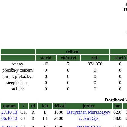
Ú
celkem
startů
vítězství
zisk
startů
roviny:
40
7
374 950
0
překážky celkem:
0
0
0
0
prout. překážky:
0
0
0
0
steeplechase:
0
0
0
0
stch cc:
0
0
0
0
Dostihová 
datum
z
td
kat
délka
jezdec
hm
27.10.13
CH
R
II
1800
Bauyrzhan Murzabayev
62.0
06.10.13
CH
R
III
2400
ž. Jan Rája
58.0