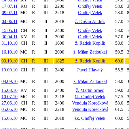
17.07.11
KO
R
III
2200
Ondřej Velek
58.0
3
09.07.11
MO
R
III
2218
Ondřej Velek
58.0
8
04.06.11
MO
R
II
2018
ž. Dušan Andrés
57.0
7
15.05.11
CH
R
II
2400
Ondřej Velek
58.0
30.04.11
KV
R
II
2000
Ondřej Velek
57.0
6
31.10.10
CH
R
II
1600
ž. Radek Koplík
58.0
16.10.10
MO
R
II
2000
ž. Milan Zatloukal
59.5
3
03.10.10
CH
R
III
1825
ž. Radek Koplík
60.0
19.09.10
CH
R
III
2400
Pavel Hlavatý
55.5
5
04.09.10
MO
R
III
2000
ž. Milan Zatloukal
58.0
1
15.08.10
KV
R
III
2400
ž. Martin Srnec
59.0
3
10.07.10
MO
R
III
2218
žk. Ondřej Velek
57.5
3
27.06.10
CH
R
III
2400
Vendula Korečková
58.0
5
05.06.10
MO
R
III
2218
Vendula Korečková
61.5
15.05.10
MO
R
III
2018
žk. Ondřej Velek
60.0
5