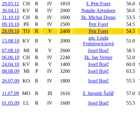
29.05.11
CH
R
IV
1810
ž. Petr Foret
56.0
30.04.11
KV
R
IV
2000
Natalie Arendsen
50.0
31.10.10
CH
R
IV
1600
žk. Michal Demo
53.5
09.10.10
PE
R
IV
2500
Petr Foret
54.5
28.09.10
TO
R
V
2400
Petr Foret
54.5
am. Linda
15.08.10
KV
R
V
2000
51.0
Fedorowiczová
07.08.10
MI
R
V
2600
Josef Borč
58.5
06.06.10
CH
R
IV
2240
žk. Jan Verner
52.0
24.04.10
KV
R
V
1400
Josef Borč
60.0
08.08.09
MI
P
IV
3200
Josef Borč
63.5
26.07.09
KO
R
IV
1800
Josef Borč
55.5
11.07.09
MO
R
III
1616
ž. Jaromír Šafář
57.0
1
01.05.09
LL
R
IV
1600
Josef Borč
55.5