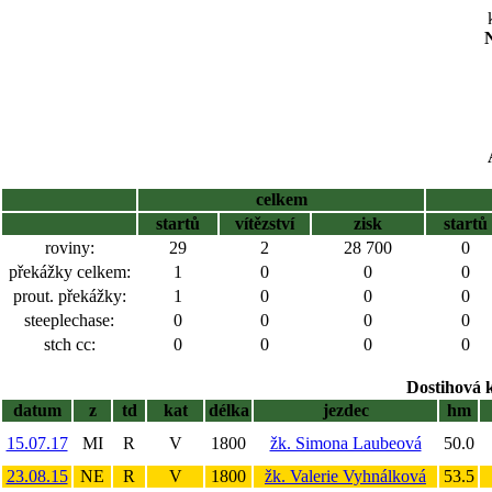
N
celkem
startů
vítězství
zisk
startů
roviny:
29
2
28 700
0
překážky celkem:
1
0
0
0
prout. překážky:
1
0
0
0
steeplechase:
0
0
0
0
stch cc:
0
0
0
0
Dostihová 
datum
z
td
kat
délka
jezdec
hm
15.07.17
MI
R
V
1800
žk. Simona Laubeová
50.0
23.08.15
NE
R
V
1800
žk. Valerie Vyhnálková
53.5