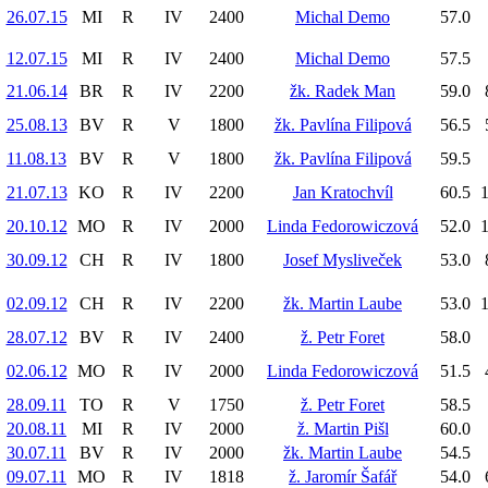
26.07.15
MI
R
IV
2400
Michal Demo
57.0
12.07.15
MI
R
IV
2400
Michal Demo
57.5
21.06.14
BR
R
IV
2200
žk. Radek Man
59.0
25.08.13
BV
R
V
1800
žk. Pavlína Filipová
56.5
11.08.13
BV
R
V
1800
žk. Pavlína Filipová
59.5
21.07.13
KO
R
IV
2200
Jan Kratochvíl
60.5
1
20.10.12
MO
R
IV
2000
Linda Fedorowiczová
52.0
1
30.09.12
CH
R
IV
1800
Josef Mysliveček
53.0
02.09.12
CH
R
IV
2200
žk. Martin Laube
53.0
1
28.07.12
BV
R
IV
2400
ž. Petr Foret
58.0
02.06.12
MO
R
IV
2000
Linda Fedorowiczová
51.5
28.09.11
TO
R
V
1750
ž. Petr Foret
58.5
20.08.11
MI
R
IV
2000
ž. Martin Pišl
60.0
30.07.11
BV
R
IV
2000
žk. Martin Laube
54.5
09.07.11
MO
R
IV
1818
ž. Jaromír Šafář
54.0