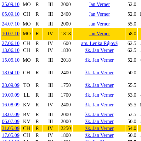
25.09.10
MO
R
III
2000
Jan Verner
52.0
05.09.10
CH
R
III
2400
Jan Verner
52.0
24.07.10
MO
R
III
2000
Jan Verner
55.0
10.07.10
MO
R
IV
1818
Jan Verner
58.0
27.06.10
CH
R
IV
1600
am. Lenka Rájová
62.5
13.06.10
CH
R
IV
1830
žk. Jan Verner
62.5
15.05.10
MO
R
III
2018
žk. Jan Verner
52.0
18.04.10
CH
R
III
2400
žk. Jan Verner
50.0
28.09.09
TO
R
III
1750
žk. Jan Verner
55.5
19.09.09
LL
R
III
1700
žk. Jan Verner
53.0
16.08.09
KV
R
IV
2400
žk. Jan Verner
55.5
18.07.09
BV
R
III
2000
žk. Jan Verner
52.5
06.07.09
KV
R
III
2000
žk. Jan Verner
50.0
31.05.09
CH
R
IV
2250
žk. Jan Verner
54.0
17.05.09
CH
R
IV
1800
žk. Jan Verner
50.0