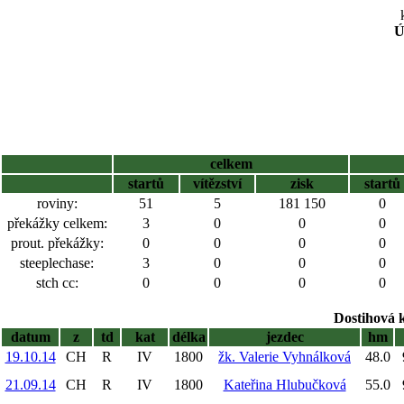
Ú
celkem
startů
vítězství
zisk
startů
roviny:
51
5
181 150
0
překážky celkem:
3
0
0
0
prout. překážky:
0
0
0
0
steeplechase:
3
0
0
0
stch cc:
0
0
0
0
Dostihová 
datum
z
td
kat
délka
jezdec
hm
19.10.14
CH
R
IV
1800
žk. Valerie Vyhnálková
48.0
21.09.14
CH
R
IV
1800
Kateřina Hlubučková
55.0