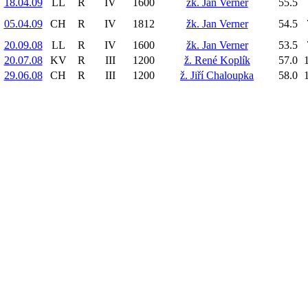
18.04.09
LL
R
IV
1600
žk. Jan Verner
55.5
05.04.09
CH
R
IV
1812
žk. Jan Verner
54.5
20.09.08
LL
R
IV
1600
žk. Jan Verner
53.5
20.07.08
KV
R
III
1200
ž. René Koplík
57.0
29.06.08
CH
R
III
1200
ž. Jiří Chaloupka
58.0