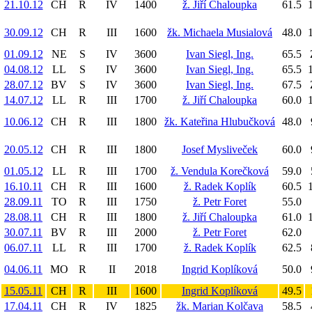
21.10.12
CH
R
IV
1400
ž. Jiří Chaloupka
61.5
1
30.09.12
CH
R
III
1600
žk. Michaela Musialová
48.0
1
01.09.12
NE
S
IV
3600
Ivan Siegl, Ing.
65.5
04.08.12
LL
S
IV
3600
Ivan Siegl, Ing.
65.5
1
28.07.12
BV
S
IV
3600
Ivan Siegl, Ing.
67.5
14.07.12
LL
R
III
1700
ž. Jiří Chaloupka
60.0
10.06.12
CH
R
III
1800
žk. Kateřina Hlubučková
48.0
20.05.12
CH
R
III
1800
Josef Mysliveček
60.0
01.05.12
LL
R
III
1700
ž. Vendula Korečková
59.0
16.10.11
CH
R
III
1600
ž. Radek Koplík
60.5
1
28.09.11
TO
R
III
1750
ž. Petr Foret
55.0
28.08.11
CH
R
III
1800
ž. Jiří Chaloupka
61.0
30.07.11
BV
R
III
2000
ž. Petr Foret
62.0
06.07.11
LL
R
III
1700
ž. Radek Koplík
62.5
04.06.11
MO
R
II
2018
Ingrid Koplíková
50.0
15.05.11
CH
R
III
1600
Ingrid Koplíková
49.5
17.04.11
CH
R
IV
1825
žk. Marian Kolčava
58.5