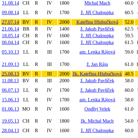
31.08.14
CH
R
IV
1800
Michal Mach
60.0
09.08.14
LL
R
IV
1700
ž. Jiří Chaloupka
60.5
27.07.14
BV
R
IV
2000
Kateřina Hlubučková
52.0
21.06.14
BR
R
IV
1400
ž. Jakub Pavlíček
62.5
18.05.14
CH
R
IV
1600
ž. Jiří Chaloupka
59.5
06.04.14
CH
R
IV
1600
ž. Jiří Chaloupka
61.5
05.10.13
LL
R
III
1700
am. Lenka Rájová
59.0
21.09.13
LL
R
III
1700
ž. Jan Rája
61.0
1
25.08.13
BV
R
III
2000
žk. Kateřina Hlubučková
48.5
11.08.13
BV
R
III
2000
ž. Jakub Pavlíček
58.0
06.07.13
LL
R
IV
1700
ž. Jakub Pavlíček
60.0
15.06.13
LL
R
IV
1700
am. Lenka Rájová
58.0
01.06.13
MO
R
IV
1600
Ondřej Velek
61.0
19.05.13
CH
R
IV
1800
žk. Michal Mach
54.0
28.04.13
CH
R
IV
1600
ž. Jiří Chaloupka
60.0