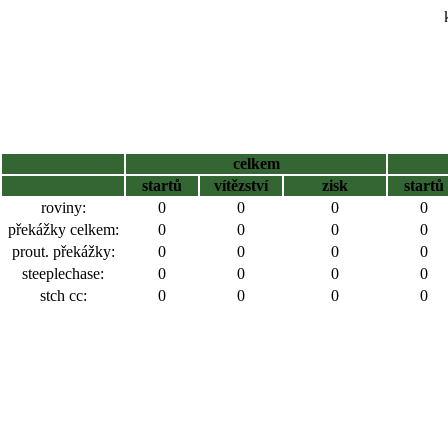
celkem
startů
vítězství
zisk
startů
roviny:
0
0
0
0
překážky celkem:
0
0
0
0
prout. překážky:
0
0
0
0
steeplechase:
0
0
0
0
stch cc:
0
0
0
0