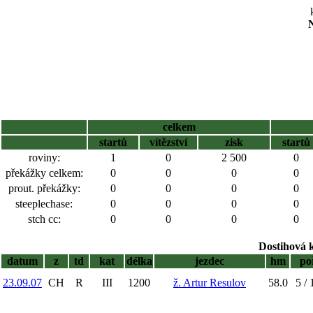
N
celkem
startů
vítězství
zisk
startů
roviny:
1
0
2 500
0
překážky celkem:
0
0
0
0
prout. překážky:
0
0
0
0
steeplechase:
0
0
0
0
stch cc:
0
0
0
0
Dostihová 
datum
z
td
kat
délka
jezdec
hm
po
23.09.07
CH
R
III
1200
ž. Artur Resulov
58.0
5 / 