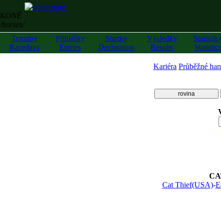
KONĚ
/horses/
Termíny
Přihlášky
Startky
Výsledky
Statistik
Racedays
Entries
Declaration
Results
Statistic
Kariéra
Průběžné han
rovina
z
CA
Cat Thief(USA)
-
E