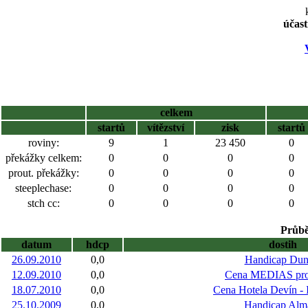
účast
celkem
startů
vítězství
zisk
startů
roviny:
9
1
23 450
0
překážky celkem:
0
0
0
0
prout. překážky:
0
0
0
0
steeplechase:
0
0
0
0
stch cc:
0
0
0
0
Průbě
datum
hdcp
dostih
26.09.2010
0,0
Handicap Dun
12.09.2010
0,0
Cena MEDIAS pro
18.07.2010
0,0
Cena Hotela Devín - I
25.10.2009
0,0
Handicap Alm