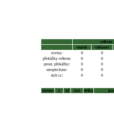
celkem
startů
vítězství
roviny:
0
0
překážky celkem:
0
0
prout. překážky:
0
0
steeplechase:
0
0
stch cc:
0
0
datum
z
td
kat
délka
jez