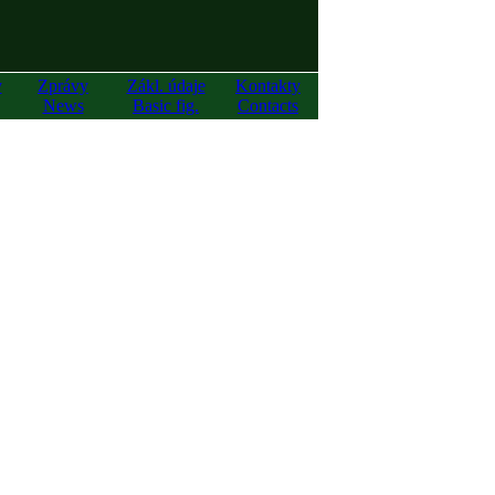
y
Zprávy
Zákl. údaje
Kontakty
News
Basic fig.
Contacts