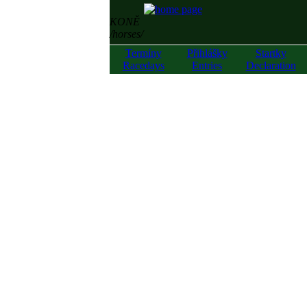
KONĚ
/horses/
Termíny
Přihlášky
Startky
Racedays
Entries
Declaration