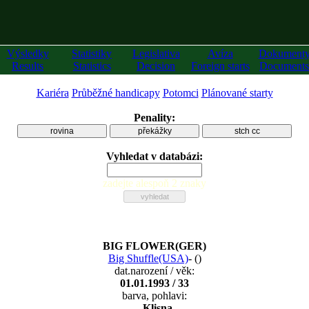
Výsledky
Statistiky
Legislativa
Avíza
Dokument
Results
Statistics
Decision
Foreign starts
Documents
Kariéra
Průběžné handicapy
Potomci
Plánované starty
Penality:
rovina
překážky
stch cc
Vyhledat v databázi:
zadejte alespoň 2 znaky
BIG FLOWER(GER)
Big Shuffle(USA)
-
(
)
dat.narození / věk:
01.01.1993 / 33
barva, pohlavi:
, Klisna