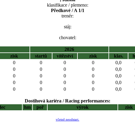
klasifikace / plemeno:
Předkové / A 1/1
trenér:
stáj:
chovatel:
2026
zisk
startů
vítězství
zisk
klas.
0
0
0
0
0,0
0
0
0
0
0,0
0
0
0
0
0,0
0
0
0
0
0,0
0
0
0
0
0,0
Dostihová kariéra / Racing performances:
dec
hm
poř
výrok
zisk
včetně neodstart.