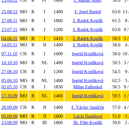
23.09.12
CH
R
IV
1400
ž. Martin Srnec
56.0
5 /
25.08.12
MO
R
I
1400
ž. Josef Bartoš
63.0
13 
27.08.11
MO
R
I
1800
ž. Radek Koplík
61.5
8 
23.07.11
MO
R
I
1200
ž. Radek Koplík
63.0
9 /
04.06.11
MO
R
I
1410
ž. Radek Koplík
59.5
1 /
14.05.11
MO
R
II
1400
ž. Radek Koplík
58.0
4 
07.11.10
CH
R
I
1600
Ingrid Koplíková
58.0
10 
16.10.10
MO
R
NL
1400
Ingrid Koplíková
59.5
5 /
27.06.10
CH
R
I
1200
Ingrid Koplíková
54.5
9 
05.06.10
MO
R
NL
1400
Ingrid Koplíková
62.5
5 
02.05.10
CH
R
I
1830
Milan Zatloukal
56.5
9 /
17.10.09
MO
R
NL
1400
Ingrid Koplíková
59.5
1 /
20.09.09
CH
R
II
1400
ž. Václav Janáček
57.0
4 /
05.09.09
MO
R
II
1600
Lucie Danišová
51.0
1 
23.08.09
MO
R
III
1800
žk. Filip Koplík
59.0
2 