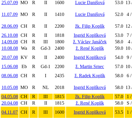
25.07.09
MO
R
II
1600
Lucie Danišová
53.0
13 
11.07.09
MO
R
II
1410
Lucie Danišová
52.0
4 /
28.06.09
CH
R
II
2200
žk. Filip Koplík
57.0
12 
26.10.08
CH
R
II
1818
Ingrid Koplíková
53.0
7 /
14.09.08
CH
R
III
1800
ž. Václav Janáček
58.0
4 
10.08.08
Wa
R
Gd-3
2400
ž. René Koplík
59.0
10 
20.07.08
KV
R
II
2400
Ingrid Koplíková
54.0
9 /
15.06.08
Eb
R
Gd-1
2200
ž. Martin Srnec
57.0
10 
08.06.08
CH
R
I
2435
ž. Radek Koplík
58.0
6 /
10.05.08
MO
R
NL
2018
Ingrid Koplíková
58.0
13 
04.05.08
CH
R
III
1815
žk. Filip Koplík
57.0
1 /
20.04.08
CH
R
II
1815
ž. René Koplík
58.0
S /
04.11.07
CH
R
III
1600
Ingrid Koplíková
53.5
1 /