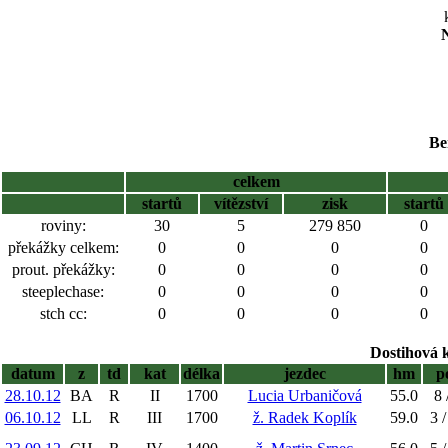
N
Be
celkem
startů
vítězství
zisk
startů
roviny:
30
5
279 850
0
překážky celkem:
0
0
0
0
prout. překážky:
0
0
0
0
steeplechase:
0
0
0
0
stch cc:
0
0
0
0
Dostihová 
datum
z
td
kat
délka
jezdec
hm
p
28.10.12
BA
R
II
1700
Lucia Urbaničová
55.0
8 
06.10.12
LL
R
III
1700
ž. Radek Koplík
59.0
3 /