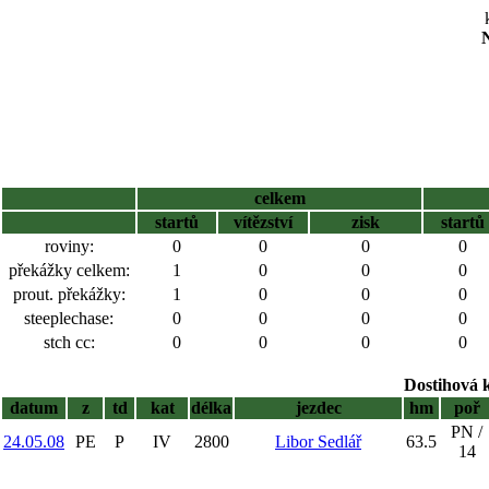
N
celkem
startů
vítězství
zisk
startů
roviny:
0
0
0
0
překážky celkem:
1
0
0
0
prout. překážky:
1
0
0
0
steeplechase:
0
0
0
0
stch cc:
0
0
0
0
Dostihová 
datum
z
td
kat
délka
jezdec
hm
poř
PN /
24.05.08
PE
P
IV
2800
Libor Sedlář
63.5
14