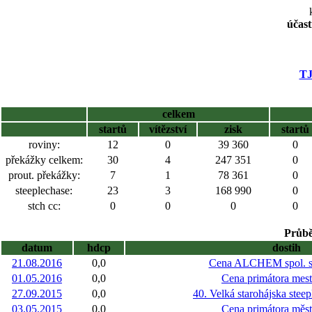
účast
TJ
celkem
startů
vítězství
zisk
startů
roviny:
12
0
39 360
0
překážky celkem:
30
4
247 351
0
prout. překážky:
7
1
78 361
0
steeplechase:
23
3
168 990
0
stch cc:
0
0
0
0
Průbě
datum
hdcp
dostih
21.08.2016
0,0
Cena ALCHEM spol. s r
01.05.2016
0,0
Cena primátora mes
27.09.2015
0,0
40. Velká starohájska st
03.05.2015
0,0
Cena primátora měs