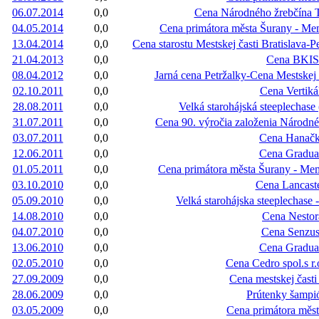
06.07.2014
0,0
Cena Národného žrebčína T
04.05.2014
0,0
Cena primátora města Šurany - Me
13.04.2014
0,0
Cena starostu Mestskej časti Bratislava-P
21.04.2013
0,0
Cena BKIS
08.04.2012
0,0
Jarná cena Petržalky-Cena Mestskej č
02.10.2011
0,0
Cena Vertiká
28.08.2011
0,0
Velká starohájská steeplechase
31.07.2011
0,0
Cena 90. výročia založenia Národn
03.07.2011
0,0
Cena Hanač
12.06.2011
0,0
Cena Gradua
01.05.2011
0,0
Cena primátora města Šurany - Me
03.10.2010
0,0
Cena Lancast
05.09.2010
0,0
Velká starohájska steeplechase
14.08.2010
0,0
Cena Nestor
04.07.2010
0,0
Cena Senzu
13.06.2010
0,0
Cena Gradua
02.05.2010
0,0
Cena Cedro spol.s r.
27.09.2009
0,0
Cena mestskej čast
28.06.2009
0,0
Prútenky šampi
03.05.2009
0,0
Cena primátora měs