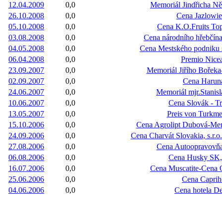
12.04.2009
0,0
Memoriál Jindřicha N
26.10.2008
0,0
Cena Jazlowie
05.10.2008
0,0
Cena K.O.Fruits To
03.08.2008
0,0
Cena národního hřebčín
04.05.2008
0,0
Cena Mestského podniku 
06.04.2008
0,0
Premio Nice
23.09.2007
0,0
Memoriál Jiřího Bořek
02.09.2007
0,0
Cena Harun
24.06.2007
0,0
Memoriál mjr.Stanis
10.06.2007
0,0
Cena Slovák - T
13.05.2007
0,0
Preis von Turkme
15.10.2006
0,0
Cena Agrolipt Dubová-Mem
24.09.2006
0,0
Cena Charvát Slovakia, s.r.o
27.08.2006
0,0
Cena Autoopravovňa
06.08.2006
0,0
Cena Husky SK, 
16.07.2006
0,0
Cena Muscatite-Cena
25.06.2006
0,0
Cena Caprih
04.06.2006
0,0
Cena hotela D