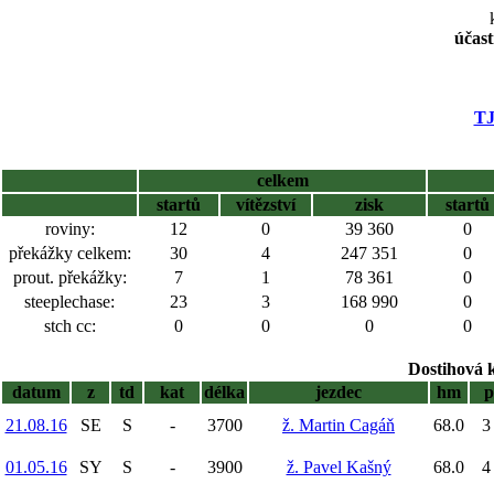
účast
TJ
celkem
startů
vítězství
zisk
startů
roviny:
12
0
39 360
0
překážky celkem:
30
4
247 351
0
prout. překážky:
7
1
78 361
0
steeplechase:
23
3
168 990
0
stch cc:
0
0
0
0
Dostihová 
datum
z
td
kat
délka
jezdec
hm
p
21.08.16
SE
S
-
3700
ž. Martin Cagáň
68.0
3
01.05.16
SY
S
-
3900
ž. Pavel Kašný
68.0
4