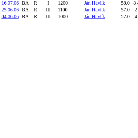
16.07.06
BA
R
I
1200
Ján Havlík
58.0
8 
25.06.06
BA
R
III
1100
Ján Havlík
57.0
2
04.06.06
BA
R
III
1000
Ján Havlík
57.0
4