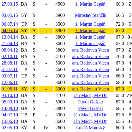
27.09.15
BA
S
-
4500
ž. Martin Cagáň
68.0
Z 
03.05.15
SY
S
-
3900
Miroslav Stančík
66.5
5
06.07.14
TP
S
-
3500
ž. Martin Cagáň
72.0
5
04.05.14
SY
S
-
3900
ž. Martin Cagáň
67.0
1
13.04.14
BA
S
-
3800
ž. Martin Cagáň
67.0
8 
21.04.13
BA
S
-
3600
ž. Martin Cagáň
67.0
PN
08.04.12
BA
S
-
3800
am. Radovan Vicen
67.0
Z 
02.10.11
BA
S
-
4100
am. Radovan Vicen
70.0
4
28.08.11
BA
S
-
5000
am. Radovan Vicen
67.0
4
31.07.11
TP
S
-
4600
am. Radovan Vicen
66.0
3
03.07.11
TP
S
-
3900
am. Radovan Vicen
66.0
2
12.06.11
TP
S
-
3600
am. Radovan Vicen
68.0
4
01.05.11
SY
S
-
3900
am. Radovan Vicen
67.0
1
03.10.10
BA
S
-
4100
Ján Mach, MVDr.
65.0
ZN
05.09.10
BA
S
-
5000
Pavol Gašpar
67.0
4
14.08.10
BA
S
-
3800
Pavol Gašpar
68.5
4
04.07.10
TP
P
-
3000
Ján Mach, MVDr.
67.5
6
13.06.10
BA
S
-
3600
Ján Mach, MVDr.
65.5
3 
02.05.10
SY
R
IV
2600
Lukáš Matuský
60.0
5