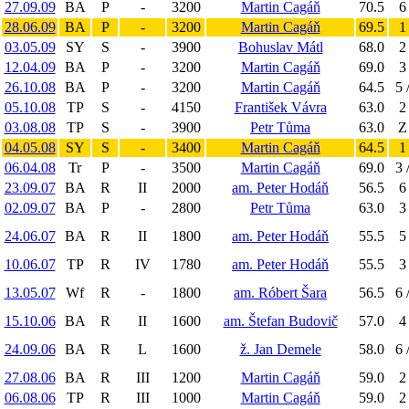
27.09.09
BA
P
-
3200
Martin Cagáň
70.5
6
28.06.09
BA
P
-
3200
Martin Cagáň
69.5
1
03.05.09
SY
S
-
3900
Bohuslav Mátl
68.0
2
12.04.09
BA
P
-
3200
Martin Cagáň
69.0
3
26.10.08
BA
P
-
3200
Martin Cagáň
64.5
5 
05.10.08
TP
S
-
4150
František Vávra
63.0
2
03.08.08
TP
S
-
3900
Petr Tůma
63.0
Z 
04.05.08
SY
S
-
3400
Martin Cagáň
64.5
1
06.04.08
Tr
P
-
3500
Martin Cagáň
69.0
3 
23.09.07
BA
R
II
2000
am. Peter Hodáň
56.5
6
02.09.07
BA
P
-
2800
Petr Tůma
63.0
3
24.06.07
BA
R
II
1800
am. Peter Hodáň
55.5
5
10.06.07
TP
R
IV
1780
am. Peter Hodáň
55.5
3
13.05.07
Wf
R
-
1800
am. Róbert Šara
56.5
6 
15.10.06
BA
R
II
1600
am. Štefan Budovič
57.0
4
24.09.06
BA
R
L
1600
ž. Jan Demele
58.0
6 
27.08.06
BA
R
III
1200
Martin Cagáň
59.0
2
06.08.06
TP
R
III
1000
Martin Cagáň
59.0
2