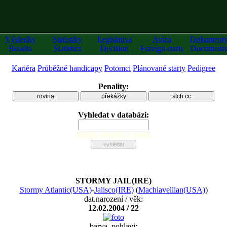
Výsledky
Statistiky
Legislativa
Avíza
Dokument
Results
Statistics
Decision
Foreign starts
Documents
Kariéra
Průběžné handicapy
Potomci
Plánované starty
Pedigree
Penality:
rovina
překážky
stch cc
Vyhledat v databázi:
zadejte alespoň 2 znaky
STORMY JAIL(IRE)
Stormy Atlantic(USA)
-
Jalisco(IRE)
(
Machiavellian(USA)
)
dat.narození / věk:
12.02.2004 / 22
barva, pohlavi: