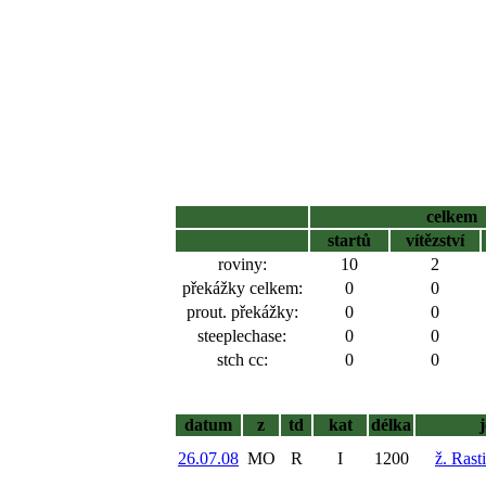
celkem
startů
vítězství
roviny:
10
2
překážky celkem:
0
0
prout. překážky:
0
0
steeplechase:
0
0
stch cc:
0
0
datum
z
td
kat
délka
26.07.08
MO
R
I
1200
ž. Rast