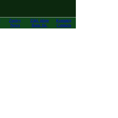
y
Zprávy
Zákl. údaje
Kontakty
News
Basic fig.
Contacts