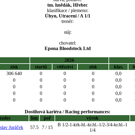
tm. hnědák, Hřebec
klasifikace / plemeno:
Úhyn, Utracení / A 1/1
trenér:
stáj:
chovatel:
Epona Bloodstock Ltd
2026
zisk
startů
vítězství
zisk
klas.
306 640
0
0
0
0,0
0
0
0
0
0,0
0
0
0
0
0,0
0
0
0
0
0,0
0
0
0
0
0,0
Dostihová kariéra / Racing performances:
jezdec
hm
poř
výrok
B 1/2-1-krk-hl.-kr.hl.-1/2-3/4-kr.hl.-1
islav Juráček
57.5
7 / 15
1/4