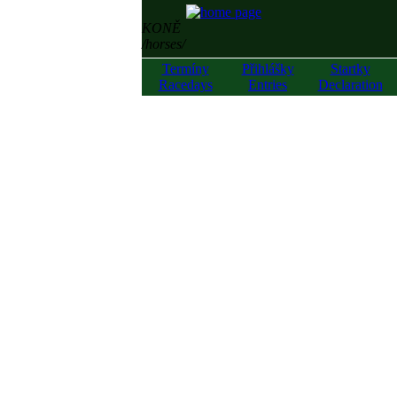
KONĚ
/horses/
Termíny
Přihlášky
Startky
Racedays
Entries
Declaration