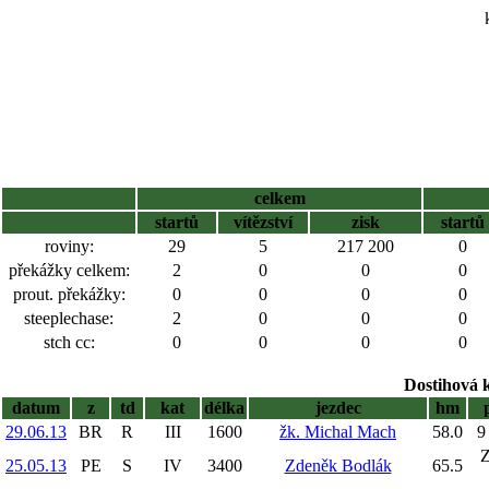
celkem
startů
vítězství
zisk
startů
roviny:
29
5
217 200
0
překážky celkem:
2
0
0
0
prout. překážky:
0
0
0
0
steeplechase:
2
0
0
0
stch cc:
0
0
0
0
Dostihová 
datum
z
td
kat
délka
jezdec
hm
29.06.13
BR
R
III
1600
žk. Michal Mach
58.0
9
Z
25.05.13
PE
S
IV
3400
Zdeněk Bodlák
65.5