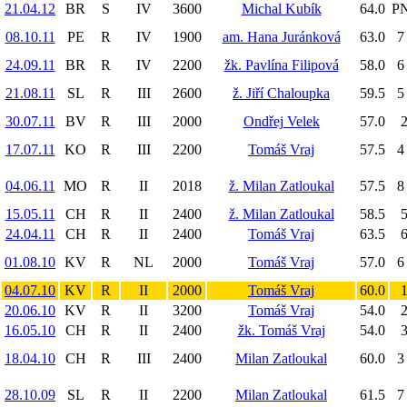
21.04.12
BR
S
IV
3600
Michal Kubík
64.0
PN
08.10.11
PE
R
IV
1900
am. Hana Juránková
63.0
7
24.09.11
BR
R
IV
2200
žk. Pavlína Filipová
58.0
6
21.08.11
SL
R
III
2600
ž. Jiří Chaloupka
59.5
5
30.07.11
BV
R
III
2000
Ondřej Velek
57.0
2
17.07.11
KO
R
III
2200
Tomáš Vraj
57.5
4
04.06.11
MO
R
II
2018
ž. Milan Zatloukal
57.5
8
15.05.11
CH
R
II
2400
ž. Milan Zatloukal
58.5
5
24.04.11
CH
R
II
2400
Tomáš Vraj
63.5
6
01.08.10
KV
R
NL
2000
Tomáš Vraj
57.0
6
04.07.10
KV
R
II
2000
Tomáš Vraj
60.0
1
20.06.10
KV
R
II
3200
Tomáš Vraj
54.0
2
16.05.10
CH
R
II
2400
žk. Tomáš Vraj
54.0
3
18.04.10
CH
R
III
2400
Milan Zatloukal
60.0
3
28.10.09
SL
R
II
2200
Milan Zatloukal
61.5
7