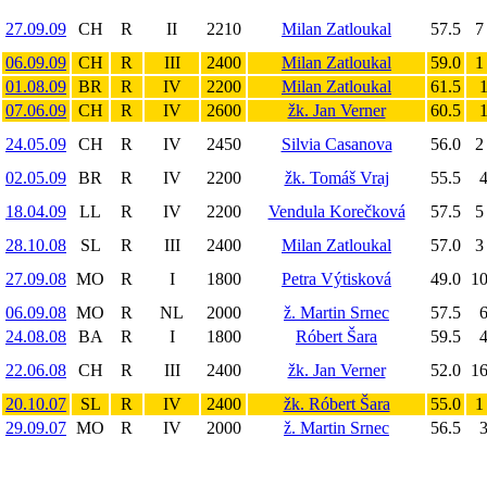
27.09.09
CH
R
II
2210
Milan Zatloukal
57.5
7
06.09.09
CH
R
III
2400
Milan Zatloukal
59.0
1
01.08.09
BR
R
IV
2200
Milan Zatloukal
61.5
1
07.06.09
CH
R
IV
2600
žk. Jan Verner
60.5
1
24.05.09
CH
R
IV
2450
Silvia Casanova
56.0
2
02.05.09
BR
R
IV
2200
žk. Tomáš Vraj
55.5
4
18.04.09
LL
R
IV
2200
Vendula Korečková
57.5
5
28.10.08
SL
R
III
2400
Milan Zatloukal
57.0
3
27.09.08
MO
R
I
1800
Petra Výtisková
49.0
10
06.09.08
MO
R
NL
2000
ž. Martin Srnec
57.5
6
24.08.08
BA
R
I
1800
Róbert Šara
59.5
4
22.06.08
CH
R
III
2400
žk. Jan Verner
52.0
16
20.10.07
SL
R
IV
2400
žk. Róbert Šara
55.0
1
29.09.07
MO
R
IV
2000
ž. Martin Srnec
56.5
3