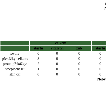
N
celkem
startů
vítězství
zisk
startů
roviny:
0
0
0
0
překážky celkem:
3
0
0
0
prout. překážky:
2
0
0
0
steeplechase:
1
0
0
0
stch cc:
0
0
0
0
Nebyl