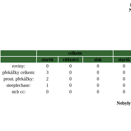
N
celkem
startů
vítězství
zisk
startů
roviny:
0
0
0
0
překážky celkem:
3
0
0
0
prout. překážky:
2
0
0
0
steeplechase:
1
0
0
0
stch cc:
0
0
0
0
Nebyly