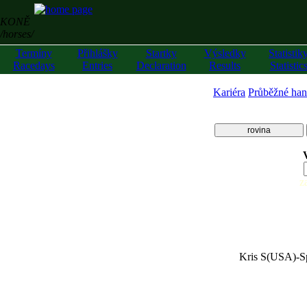
KONĚ
/horses/
Termíny
Přihlášky
Startky
Výsledky
Statistik
Racedays
Entries
Declaration
Results
Statistic
Kariéra
Průběžné han
rovina
z
Kris S(USA)
-
S