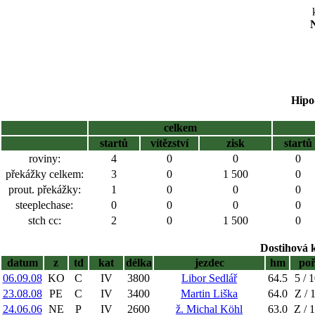
N
Hipo
celkem
startů
vítězství
zisk
startů
roviny:
4
0
0
0
překážky celkem:
3
0
1 500
0
prout. překážky:
1
0
0
0
steeplechase:
0
0
0
0
stch cc:
2
0
1 500
0
Dostihová 
datum
z
td
kat
délka
jezdec
hm
po
06.09.08
KO
C
IV
3800
Libor Sedlář
64.5
5 / 
23.08.08
PE
C
IV
3400
Martin Liška
64.0
Z / 
24.06.06
NE
P
IV
2600
ž. Michal Köhl
63.0
Z / 