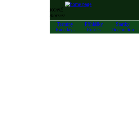
KONĚ
/horses/
Termíny
Přihlášky
Startky
Racedays
Entries
Declaration