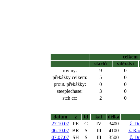
celkem
startů
vítězství
roviny:
9
0
překážky celkem:
5
0
prout. překážky:
0
0
steeplechase:
3
0
stch cc:
2
0
datum
z
td
kat
délka
27.10.07
PE
C
IV
3400
ž. D
06.10.07
BR
S
III
4100
ž. Ra
07.07.07
SH
S
III
3500
ž. D