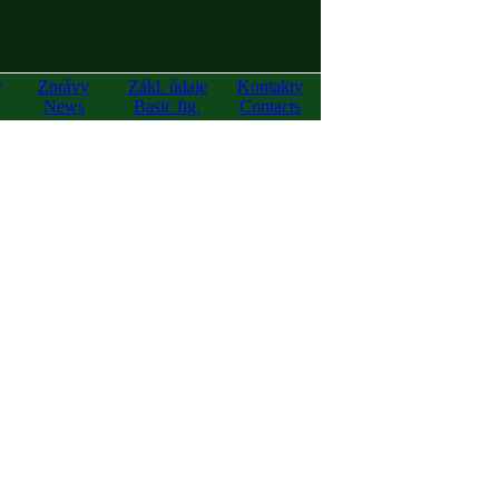
y
Zprávy
Zákl. údaje
Kontakty
News
Basic fig.
Contacts