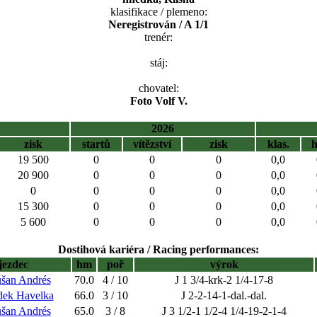
klasifikace / plemeno:
Neregistrován / A 1/1
trenér:
stáj:
chovatel:
Foto Volf V.
2026
zisk
startů
vítězství
zisk
klas.
19 500
0
0
0
0,0
20 900
0
0
0
0,0
0
0
0
0
0,0
15 300
0
0
0
0,0
5 600
0
0
0
0,0
Dostihová kariéra / Racing performances:
jezdec
hm
poř
výrok
ušan Andrés
70.0
4 / 10
J 1 3/4-krk-2 1/4-17-8
dek Havelka
66.0
3 / 10
J 2-2-14-1-dal.-dal.
ušan Andrés
65.0
3 / 8
J 3 1/2-1 1/2-4 1/4-19-2-1-4