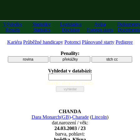
Výsledky
Statistiky
Legislativa
Avíza
Dokument
Results
Statistics
Decision
Foreign starts
Documents
Kariéra
Průběžné handicapy
Potomci
Plánované starty
Pedigree
Penality:
rovina
překážky
stch cc
Vyhledat v databázi:
zadejte alespoň 2 znaky
CHANDA
Dara Monarch(GB)
-
Charade
(
Lincoln
)
dat.narození / věk:
24.03.2003 / 23
barva, pohlavi:
hnědka, Klisna