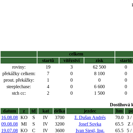
celkem
startů
vítězství
zisk
startů
roviny:
19
3
62 500
0
překážky celkem:
7
0
8 100
0
prout. překážky:
1
0
0
0
steeplechase:
4
0
6 600
0
stch cc:
2
0
1 500
0
Dostihová 
datum
z
td
kat
délka
jezdec
hm
p
16.08.08
KO
S
IV
3700
ž. Dušan Andrés
70.0
3 /
09.08.08
MI
S
IV
3200
Josef Sovka
65.5
Z /
19.07.08
KO
C
IV
3600
Ivan Siegl, Ing.
65.5
5 /