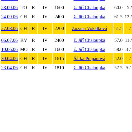
28.09.06
TO
R
IV
1600
ž. Jiří Chaloupka
60.0
5 /
24.09.06
CH
R
IV
2400
ž. Jiří Chaloupka
61.5
12 /
27.08.06
CH
R
IV
2200
Zuzana Vokálková
51.5
1 /
06.07.06
KV
R
IV
2400
ž. Jiří Chaloupka
57.0
11 /
10.06.06
MO
R
IV
1600
ž. Jiří Chaloupka
58.0
3 /
30.04.06
CH
R
IV
1615
Šárka Pulpánová
52.0
1 /
23.04.06
CH
R
IV
1810
ž. Jiří Chaloupka
57.5
5 /