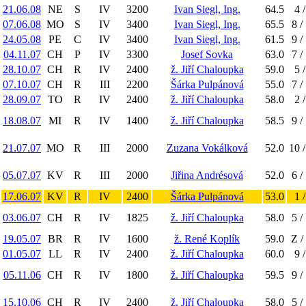
21.06.08
NE
S
IV
3200
Ivan Siegl, Ing.
64.5
4 /
07.06.08
MO
S
IV
3400
Ivan Siegl, Ing.
65.5
8 /
24.05.08
PE
C
IV
3400
Ivan Siegl, Ing.
61.5
9 /
04.11.07
CH
P
IV
3300
Josef Sovka
63.0
7 /
28.10.07
CH
R
IV
2400
ž. Jiří Chaloupka
59.0
5 /
07.10.07
CH
R
III
2200
Šárka Pulpánová
55.0
7 /
28.09.07
TO
R
IV
2400
ž. Jiří Chaloupka
58.0
2 /
18.08.07
MI
R
IV
1400
ž. Jiří Chaloupka
58.5
9 /
21.07.07
MO
R
III
2000
Zuzana Vokálková
52.0
10 /
05.07.07
KV
R
III
2000
Jiřina Andrésová
52.0
6 /
17.06.07
KV
R
IV
2400
Šárka Pulpánová
53.0
1 /
03.06.07
CH
R
IV
1825
ž. Jiří Chaloupka
58.0
5 /
19.05.07
BR
R
IV
1600
ž. René Koplík
59.0
Z /
01.05.07
LL
R
IV
2400
ž. Jiří Chaloupka
60.0
9 /
05.11.06
CH
R
IV
1800
ž. Jiří Chaloupka
59.5
9 /
15.10.06
CH
R
IV
2400
ž. Jiří Chaloupka
58.0
5 /