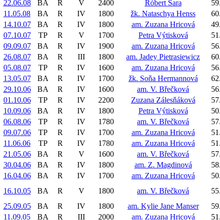
22.06.08
BA
R
V
2400
Róbert Šara
59
11.05.08
BA
R
IV
1800
žk. Nataschya Henss
60
14.10.07
BA
R
IV
1800
am. Zuzana Hricová
49
07.10.07
TP
R
V
1700
Petra Výtisková
51
09.09.07
BA
R
IV
1900
am. Zuzana Hricová
56
26.08.07
BA
R
III
1800
am. Jadey Pietrasiewicz
60
05.08.07
TP
R
IV
1600
am. Zuzana Hricová
56
13.05.07
BA
R
IV
1700
žk. Soňa Hermannová
62
29.10.06
BA
R
IV
1600
am. V. Břečková
56
01.10.06
TP
R
IV
2200
Zuzana Zálesňáková
57
10.09.06
BA
R
IV
1800
Petra Výtisková
50
06.08.06
TP
R
IV
1780
am. V. Břečková
57
09.07.06
TP
R
IV
1700
am. Zuzana Hricová
51
11.06.06
TP
R
IV
1780
am. Zuzana Hricová
51
21.05.06
BA
R
V
1600
am. V. Břečková
57
30.04.06
BA
R
IV
1800
am. Z. Magdinová
58
16.04.06
BA
R
IV
1700
am. Zuzana Hricová
50
16.10.05
BA
R
V
1800
am. V. Břečková
55
25.09.05
BA
R
IV
1800
am. Kylie Jane Manser
59
11.09.05
BA
R
III
2000
am. Zuzana Hricová
51