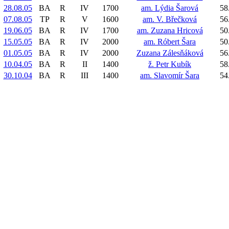
28.08.05
BA
R
IV
1700
am. Lýdia Šarová
58
07.08.05
TP
R
V
1600
am. V. Břečková
56
19.06.05
BA
R
IV
1700
am. Zuzana Hricová
50
15.05.05
BA
R
IV
2000
am. Róbert Šara
50
01.05.05
BA
R
IV
2000
Zuzana Zálesňáková
56
10.04.05
BA
R
II
1400
ž. Petr Kubík
58
30.10.04
BA
R
III
1400
am. Slavomír Šara
54