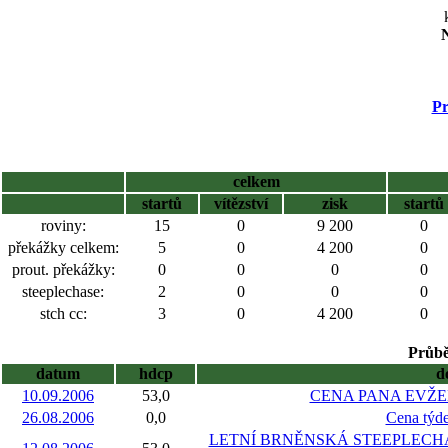
N
Pr
celkem
startů
vítězství
zisk
startů
roviny:
15
0
9 200
0
překážky celkem:
5
0
4 200
0
prout. překážky:
0
0
0
0
steeplechase:
2
0
0
0
stch cc:
3
0
4 200
0
Průbě
datum
hdcp
d
10.09.2006
53,0
CENA PANA EVŽENA
26.08.2006
0,0
Cena tý
LETNÍ BRNĚNSKÁ STEEPLECHASE p