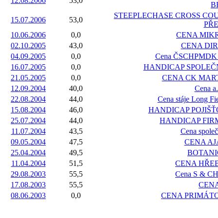
12.08.2006
53,0
B
STEEPLECHASE CROSS CO
15.07.2006
53,0
PŘ
10.06.2006
0,0
CENA MIKRO
02.10.2005
43,0
CENA DIRS
04.09.2005
0,0
Cena ČSCHPMDK Me
16.07.2005
0,0
HANDICAP SPOLEČNOS
21.05.2005
0,0
CENA CK MAR
12.09.2004
40,0
Cena a
22.08.2004
44,0
Cena stáje Long Fie
15.08.2004
46,0
HANDICAP POJIŠ
25.07.2004
44,0
HANDICAP FIR
11.07.2004
43,5
Cena spole
09.05.2004
47,5
CENA AJA
25.04.2004
49,5
BOTANI
11.04.2004
51,5
CENA HŘE
29.08.2003
55,5
Cena S & CH 
17.08.2003
55,5
CENA 
08.06.2003
0,0
CENA PRIMÁT