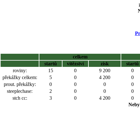
N
Pr
celkem
startů
vítězství
zisk
startů
roviny:
15
0
9 200
0
překážky celkem:
5
0
4 200
0
prout. překážky:
0
0
0
0
steeplechase:
2
0
0
0
stch cc:
3
0
4 200
0
Nebyl