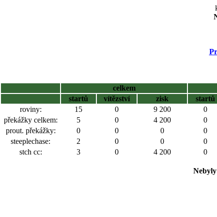
N
Pr
celkem
startů
vítězství
zisk
startů
roviny:
15
0
9 200
0
překážky celkem:
5
0
4 200
0
prout. překážky:
0
0
0
0
steeplechase:
2
0
0
0
stch cc:
3
0
4 200
0
Nebyly