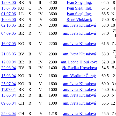
12.08.06
BR
S
III
4100
Ivan Siegl, Ing.
64.5
8 
15.07.06
KO
C
IV
3800
Ivan Siegl, Ing.
67.5
4 
01.07.06
LL
S
IV
3600
Ivan Siegl, Ing.
66.5
N 
10.06.06
BR
S
IV
3400
René Vinklárek
70.0
8 
02.10.05
BR
R
IV
2300
am. Iveta Klusalová
58.0
10 
Z
04.09.05
BR
R
V
1600
am. Iveta Klusalová
57.0
16.07.05
KO
R
V
2200
am. Iveta Klusalová
61.5
Z 
Z
21.05.05
BV
R
V
2000
am. Iveta Klusalová
58.0
12.09.04
BR
R
IV
2300
am. Leona Hloužková
52.0
10 
22.08.04
BV
R
IV
1400
žk. Radka Hovadová
54.5
5 
15.08.04
KO
R
V
1600
am. Vladimír Černý
60.5
2 
25.07.04
KO
R
V
1600
am. Iveta Klusalová
60.0
3 
11.07.04
BR
R
V
1600
am. Iveta Klusalová
56.0
6 
13.06.04
BR
R
III
1900
am. Iveta Klusalová
56.0
N 
09.05.04
CH
R
V
1300
am. Iveta Klusalová
55.5
12 
25.04.04
CH
R
IV
1218
am. Iveta Klusalová
55.5
7 