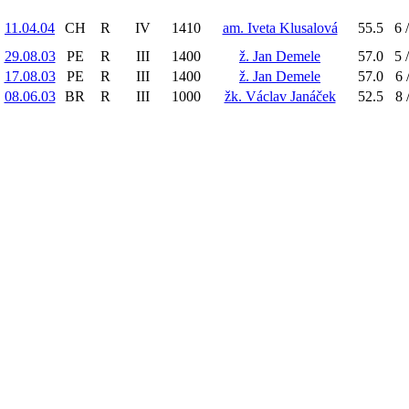
11.04.04
CH
R
IV
1410
am. Iveta Klusalová
55.5
6 
29.08.03
PE
R
III
1400
ž. Jan Demele
57.0
5 
17.08.03
PE
R
III
1400
ž. Jan Demele
57.0
6 
08.06.03
BR
R
III
1000
žk. Václav Janáček
52.5
8 