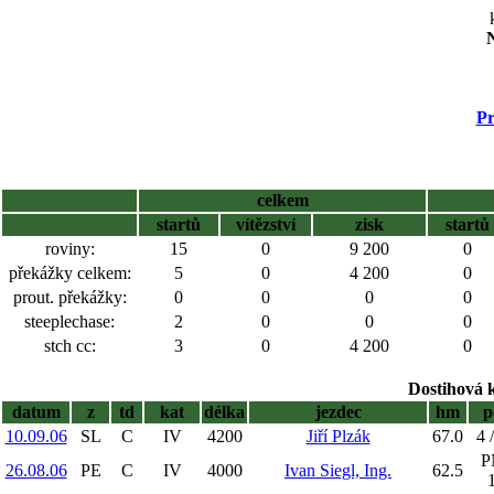
N
Pr
celkem
startů
vítězství
zisk
startů
roviny:
15
0
9 200
0
překážky celkem:
5
0
4 200
0
prout. překážky:
0
0
0
0
steeplechase:
2
0
0
0
stch cc:
3
0
4 200
0
Dostihová 
datum
z
td
kat
délka
jezdec
hm
p
10.09.06
SL
C
IV
4200
Jiří Plzák
67.0
4 
P
26.08.06
PE
C
IV
4000
Ivan Siegl, Ing.
62.5