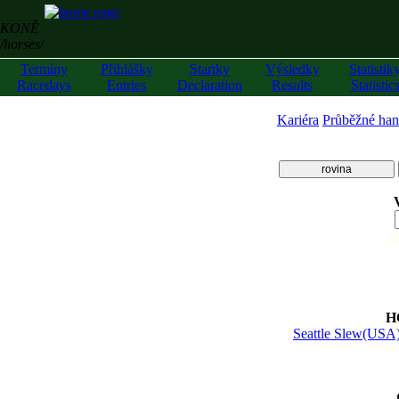
KONĚ
/horses/
Termíny
Přihlášky
Startky
Výsledky
Statistik
Racedays
Entries
Declaration
Results
Statistic
Kariéra
Průběžné han
rovina
z
H
Seattle Slew(USA