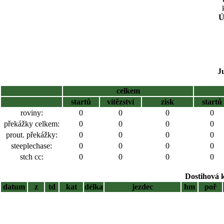
Ú
J
celkem
startů
vítězství
zisk
startů
roviny:
0
0
0
0
překážky celkem:
0
0
0
0
prout. překážky:
0
0
0
0
steeplechase:
0
0
0
0
stch cc:
0
0
0
0
Dostihová 
datum
z
td
kat
délka
jezdec
hm
poř