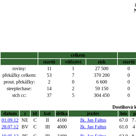
N
celkem
startů
vítězství
zisk
startů
roviny:
11
1
27 500
0
překážky celkem:
53
7
370 200
0
prout. překážky:
2
0
6 600
0
steeplechase:
14
2
59 150
0
stch cc:
37
5
304 450
0
Dostihová 
datum
z
td
kat
délka
jezdec
hm
p
01.09.12
NE
C
II
4100
žk. Jan Faltus
67.0
7 
28.07.12
BV
C
III
4000
žk. Jan Faltus
61.0
4