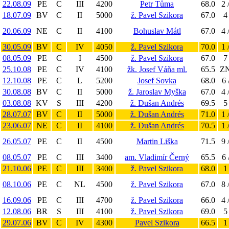
22.08.09
PE
C
III
4200
Petr Tůma
68.0
2 
18.07.09
BV
C
II
5000
ž. Pavel Szikora
67.0
4
20.06.09
NE
C
II
4100
Bohuslav Mátl
67.0
4 
30.05.09
BV
C
IV
4050
ž. Pavel Szikora
70.0
1 
08.05.09
PE
C
I
4500
ž. Pavel Szikora
67.0
7
25.10.08
PE
C
IV
4100
žk. Josef Váňa ml.
65.5
ZN
12.10.08
PE
C
L
5200
Josef Sovka
68.0
6 
30.08.08
BV
C
II
5000
ž. Jaroslav Myška
67.0
4 
03.08.08
KV
S
III
4200
ž. Dušan Andrés
69.5
5
28.07.07
BV
C
II
5000
ž. Dušan Andrés
71.0
1 
23.06.07
NE
C
II
4100
ž. Dušan Andrés
70.5
1 
26.05.07
PE
C
II
4500
Martin Liška
71.5
9 
08.05.07
PE
C
III
3400
am. Vladimír Černý
65.5
6 
21.10.06
PE
C
III
3400
ž. Pavel Szikora
68.0
1
08.10.06
PE
C
NL
4500
ž. Pavel Szikora
67.0
8 
16.09.06
PE
C
III
4700
ž. Pavel Szikora
66.0
4 
12.08.06
BR
S
III
4100
ž. Pavel Szikora
69.0
5
29.07.06
BV
C
IV
4300
Pavel Szikora
66.5
1