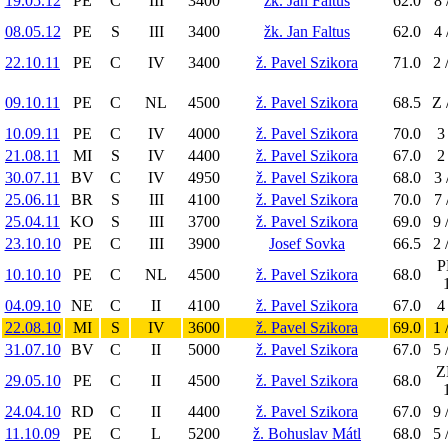
19.05.12
PE
C
III
3400
žk. Jan Faltus
62.0
8 
08.05.12
PE
S
III
3400
žk. Jan Faltus
62.0
4 
22.10.11
PE
C
IV
3400
ž. Pavel Szikora
71.0
2 
09.10.11
PE
C
NL
4500
ž. Pavel Szikora
68.5
Z 
10.09.11
PE
C
IV
4000
ž. Pavel Szikora
70.0
3
21.08.11
MI
S
IV
4400
ž. Pavel Szikora
67.0
2
30.07.11
BV
C
IV
4950
ž. Pavel Szikora
68.0
3 
25.06.11
BR
S
III
4100
ž. Pavel Szikora
70.0
7 
25.04.11
KO
S
III
3700
ž. Pavel Szikora
69.0
9 
23.10.10
PE
C
III
3900
Josef Sovka
66.5
2 
P
10.10.10
PE
C
NL
4500
ž. Pavel Szikora
68.0
04.09.10
NE
C
II
4100
ž. Pavel Szikora
67.0
4
22.08.10
MI
S
IV
3600
ž. Pavel Szikora
69.0
1 
31.07.10
BV
C
II
5000
ž. Pavel Szikora
67.0
5 
Z
29.05.10
PE
C
II
4500
ž. Pavel Szikora
68.0
24.04.10
RD
C
II
4400
ž. Pavel Szikora
67.0
9 
11.10.09
PE
C
L
5200
ž. Bohuslav Mátl
68.0
5 