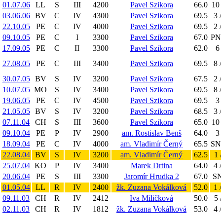
01.07.06
LL
S
III
4200
Pavel Szikora
66.0
10 
03.06.06
BV
C
IV
4300
Pavel Szikora
69.5
3 
22.10.05
PE
C
IV
4000
Pavel Szikora
69.5
2 
09.10.05
PE
C
I
3300
Pavel Szikora
67.0
PN 
17.09.05
PE
C
II
3300
Pavel Szikora
62.0
6
27.08.05
PE
C
III
3400
Pavel Szikora
69.5
8 
30.07.05
BV
S
IV
3200
Pavel Szikora
67.5
2 
10.07.05
MO
S
IV
3400
Pavel Szikora
69.5
8 
19.06.05
PE
C
IV
4500
Pavel Szikora
69.5
3
21.05.05
BV
S
IV
3200
Pavel Szikora
68.5
3 
07.11.04
CH
S
III
3600
Pavel Szikora
65.0
10 
09.10.04
PE
P
IV
2900
am. Rostislav Benš
64.0
3
18.09.04
PE
C
IV
4000
am. Vladimír Černý
65.5
SN 
22.08.04
BV
S
IV
3200
am. Vladimír Černý
62.5
1 
25.07.04
KO
P
IV
3400
Marek Drtina
64.0
4 
20.06.04
PE
S
III
3300
Jaromír Hrudka 2
67.0
SN
01.05.04
LL
R
IV
2400
žk. Zuzana Vokálková
52.0
1 
09.11.03
CH
R
IV
2412
Iva Miličková
50.0
5 
02.11.03
CH
R
IV
1812
žk. Zuzana Vokálková
53.0
4 