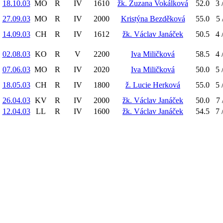
18.10.03
MO
R
IV
1610
žk. Zuzana Vokálková
52.0
3 
27.09.03
MO
R
IV
2000
Kristýna Bezděková
55.0
5 
14.09.03
CH
R
IV
1612
žk. Václav Janáček
50.5
4 
02.08.03
KO
R
V
2200
Iva Miličková
58.5
4 
07.06.03
MO
R
IV
2020
Iva Miličková
50.0
5 
18.05.03
CH
R
IV
1800
ž. Lucie Herková
55.0
5 
26.04.03
KV
R
IV
2000
žk. Václav Janáček
50.0
7 
12.04.03
LL
R
IV
1600
žk. Václav Janáček
54.5
7 